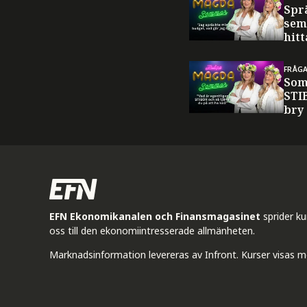
Spr
sem
hitt
FRÅG
Som
STI
bry
EFN Ekonomikanalen och Finansmagasinet
sprider k
oss till den ekonomiintresserade allmänheten.
Marknadsinformation levereras av Infront. Kurser visas m