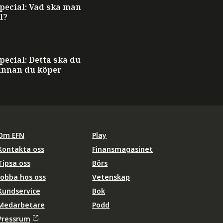
ecial: Vad ska man
l?
ecial: Detta ska du
innan du köper
Om EFN
Play
Kontakta oss
Finansmagasinet
Tipsa oss
Börs
Jobba hos oss
Vetenskap
Kundservice
Bok
Medarbetare
Podd
Pressrum