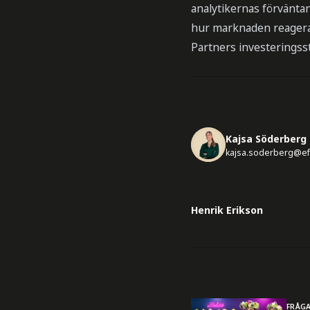
analytikernas förväntan
hur marknaden reagerad
Partners investeringsst
Kajsa Söderberg
kajsa.soderberg@ef
Henrik Erikson
FRÅG