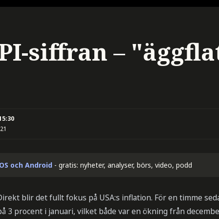
PI-siffran – "äggfla
15:30
:21
iOS och Android
- gratis: nyheter, analyser, börs, video, podd
ekt blir det fullt fokus på USA:s inflation. För en timme sedan
 3 procent i januari, vilket både var en ökning från decemb