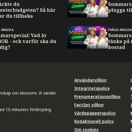
äckte du
Sommarsp
esterbudgeten? Så här
plugga til
ar du tillbaka
A MAGDA
FRÅGA MAGDA
marspecial: Vad är
Sommarsp
BOR – och varför ska du
tänka på 
 dig?
bostad
Användarvillkor
Integritetspolicy
unskap om ekonomi. Vi vänder
Prenumerationsvillkor
FactSet villkor
ed 15 minuters fördröjning.
Värdepapperspolicy
Redaktionell policy
Om cookies