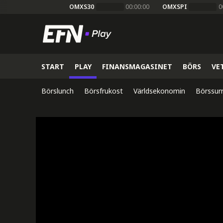
OMXS30
00:00:00
OMXSPI
0
START
PLAY
FINANSMAGASINET
BÖRS
VE
Börslunch
Börsfrukost
Världsekonomin
Börssur