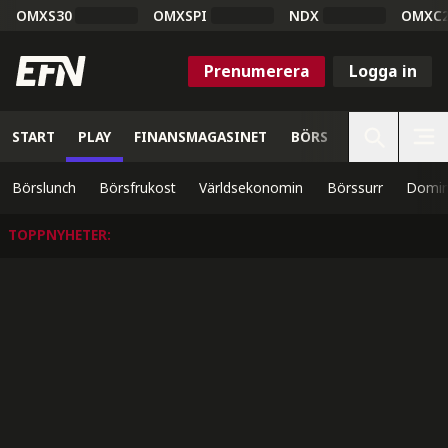
OMXS30
OMXSPI
NDX
OMXC
Prenumerera
Logga in
START
PLAY
FINANSMAGASINET
BÖRS
VETENSKAP
Börslunch
Börsfrukost
Världsekonomin
Börssurr
Domin
TOPPNYHETER
: