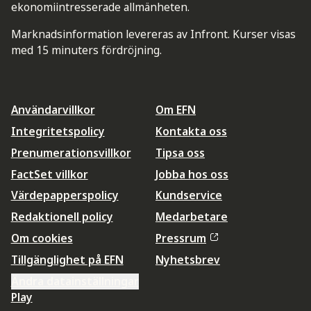
ekonomiintresserade allmänheten.
Marknadsinformation levereras av Infront. Kurser visas
med 15 minuters fördröjning.
Användarvillkor
Om EFN
Integritetspolicy
Kontakta oss
Prenumerationsvillkor
Tipsa oss
FactSet villkor
Jobba hos oss
Värdepapperspolicy
Kundservice
Redaktionell policy
Medarbetare
Om cookies
Pressrum
Tillgänglighet på EFN
Nyhetsbrev
Ändra datainställningar
Play