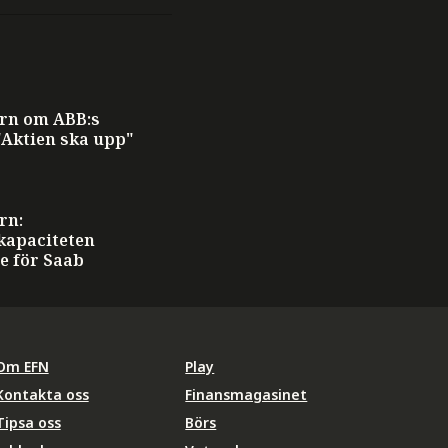
ern om ABB:s
"Aktien ska upp"
T
rn:
kapaciteten
e för Saab
Om EFN
Play
Kontakta oss
Finansmagasinet
Tipsa oss
Börs