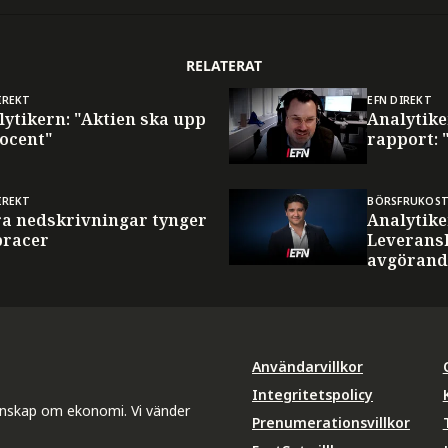
RELATERAT
IREKT
EFN DIREKT
lytikern: "Aktien ska upp
Analytik
rocent"
rapport: 
IREKT
BÖRSFRUKOS
ra nedskrivningar tynger
Analytike
racer
Leverans
avgörand
Användarvillkor
Integritetspolicy
unskap om ekonomi. Vi vänder
Prenumerationsvillkor