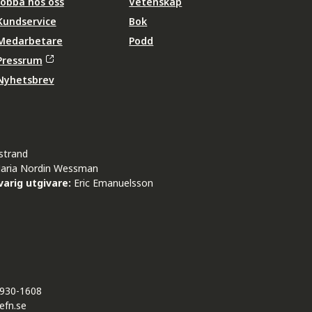
Jobba hos oss
Vetenskap
Kundservice
Bok
Medarbetare
Podd
Pressrum
Nyhetsbrev
strand
aria Nordin Wessman
arig utgivare:
Eric Emanuelsson
930-1608
efn.se