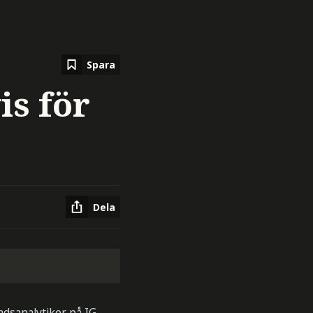
Spara
is för
Dela
dsanalytiker på IG,