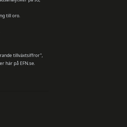
 till oro.
.
nde tillväxtsiffror",
er här på EFN.se.