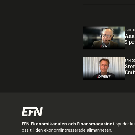
EFN D
Ana
5 p
EFN D
Sto
Emb
EFN Ekonomikanalen och Finansmagasinet
sprider k
oss till den ekonomiintresserade allmänheten.