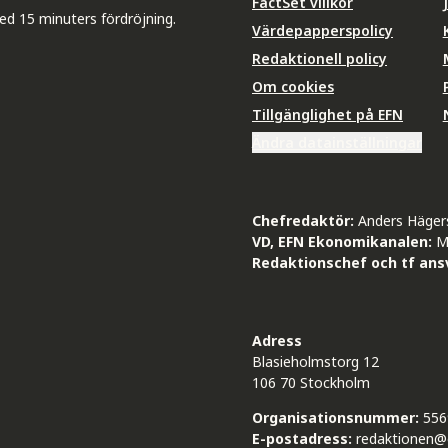
FactSet villkor
ed 15 minuters fördröjning.
Värdepapperspolicy
Redaktionell policy
Om cookies
Tillgänglighet på EFN
Ändra datainställningar
Chefredaktör:
Anders Häger
VD, EFN Ekonomikanalen:
M
Redaktionschef och tf ansv
Adress
Blasieholmstorg 12
106 70 Stockholm
Organisationsnummer:
556
E-postadress:
redaktionen@