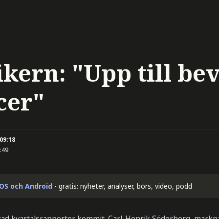
kern: "Upp till bev
cer"
 09:18
:49
iOS och Android
- gratis: nyheter, analyser, börs, video, podd
d kvartalsrapporter kommit. Carl-Henrik Söderberg, markna