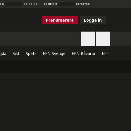
EK
00:00:00
EURSEK
00:00:00
Prenumerera
Logga in
gda
Sikt
Spets
EFN Sverige
EFN Råvaror
EFN Direkt