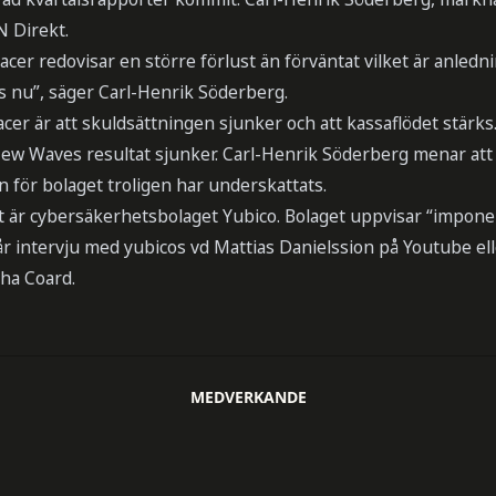
 Direkt.
er redovisar en större förlust än förväntat vilket är anledning
vis nu”, säger Carl-Henrik Söderberg.
er är att skuldsättningen sjunker och att kassaflödet stärks
ew Waves resultat sjunker. Carl-Henrik Söderberg menar att
 för bolaget troligen har underskattats.
t är cybersäkerhetsbolaget Yubico. Bolaget uppvisar “imponera
r intervju med yubicos vd Mattias Danielssion på Youtube ell
ha Coard.
MEDVERKANDE