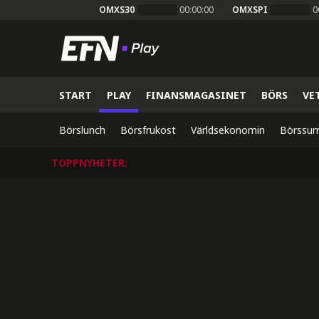
OMXS30
00:00:00
OMXSPI
0
START
PLAY
FINANSMAGASINET
BÖRS
VE
Börslunch
Börsfrukost
Världsekonomin
Börssur
TOPPNYHETER
: