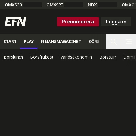
OMXS30
OMXSPI
NDX
OMXC
Prenumerera
Logga in
START
PLAY
FINANSMAGASINET
BÖRS
VETENSKAP
Börslunch
Börsfrukost
Världsekonomin
Börssurr
Domin