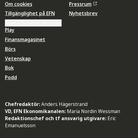
Om cookies
Pressrum
Tillgänglighet på EFN
Nyhetsbrev
Ändra datainställningar
Play
Finansmagasinet
Börs
Vetenskap
Bok
Podd
Chefredaktör:
Anders Hägerstrand
VD, EFN Ekonomikanalen:
Maria Nordin Wessman
Redaktionschef och tf ansvarig utgivare:
Eric
Emanuelsson