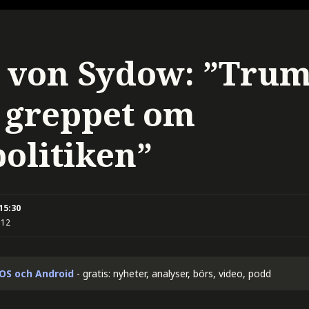
 von Sydow: ”Trump
 greppet om
olitiken”
 15:30
:12
iOS och Android
- gratis: nyheter, analyser, börs, video, podd