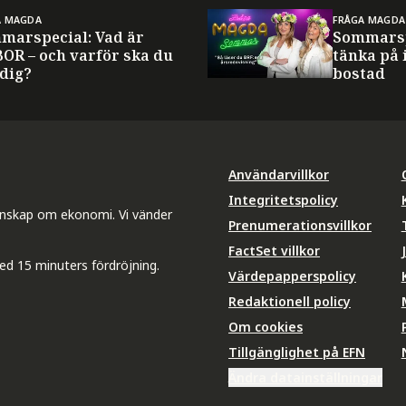
A MAGDA
FRÅGA MAGDA
marspecial: Vad är
Sommarsp
BOR – och varför ska du
tänka på 
 dig?
bostad
Användarvillkor
Integritetspolicy
unskap om ekonomi. Vi vänder
Prenumerationsvillkor
FactSet villkor
ed 15 minuters fördröjning.
Värdepapperspolicy
Redaktionell policy
Om cookies
Tillgänglighet på EFN
Ändra datainställningar