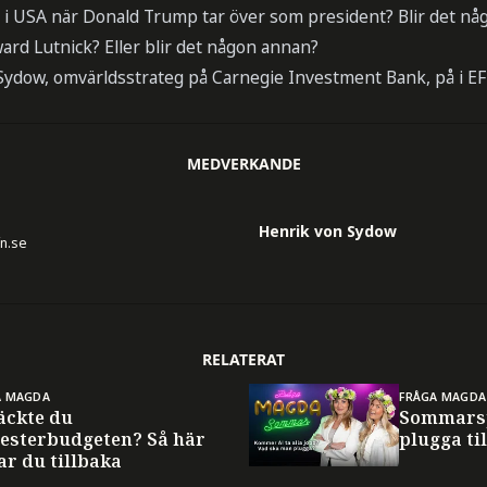
 i USA när Donald Trump tar över som president? Blir det nå
ard Lutnick? Eller blir det någon annan?
Sydow, omvärldsstrateg på Carnegie Investment Bank, på i EF
MEDVERKANDE
Henrik von Sydow
fn.se
RELATERAT
A MAGDA
FRÅGA MAGDA
äckte du
Sommarsp
esterbudgeten? Så här
plugga til
ar du tillbaka