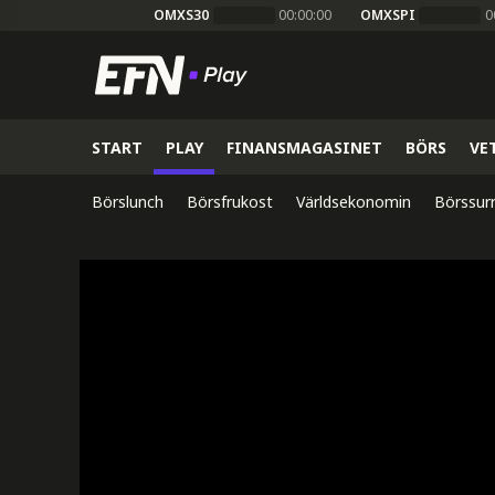
OMXS30
00:00:00
OMXSPI
0
START
PLAY
FINANSMAGASINET
BÖRS
VE
Börslunch
Börsfrukost
Världsekonomin
Börssur