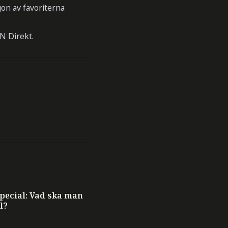
gon av favoriterna
N Direkt.
ecial: Vad ska man
l?