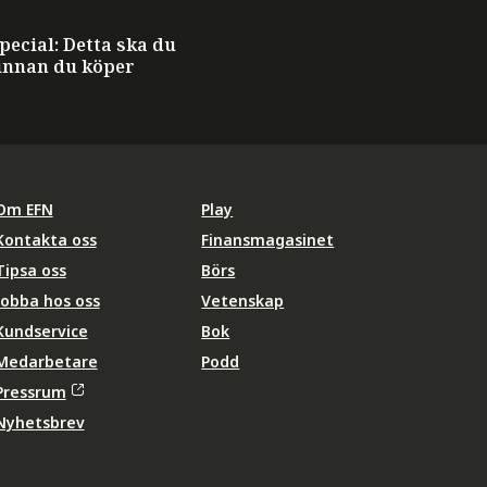
ecial: Detta ska du
innan du köper
Om EFN
Play
Kontakta oss
Finansmagasinet
Tipsa oss
Börs
Jobba hos oss
Vetenskap
Kundservice
Bok
Medarbetare
Podd
Pressrum
Nyhetsbrev