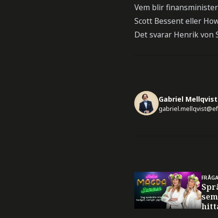
Vem blir finansminister
Scott Bessent eller How
Det svarar Henrik von 
Gabriel Mellqvist
gabriel.mellqvist@e
FRÅG
Spr
sem
hitt