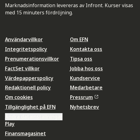
Marknadsinformation levereras av Infront. Kurser visas
med 15 minuters fördröjning.
Användarvillkor
Om EFN
Integritetspolicy
Kontakta oss
Prenumerationsvillkor
Tipsa oss
FactSet villkor
Jobba hos oss
Värdepapperspolicy
Kundservice
Redaktionell policy
Medarbetare
Om cookies
Pressrum
Tillgänglighet på EFN
Nyhetsbrev
Ändra datainställningar
Play
Finansmagasinet