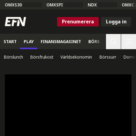
OMXS30
OMXSPI
NDX
OMXC
Prenumerera
Logga in
START
PLAY
FINANSMAGASINET
BÖRS
VETENSKAP
Börslunch
Börsfrukost
Världsekonomin
Börssurr
Domin