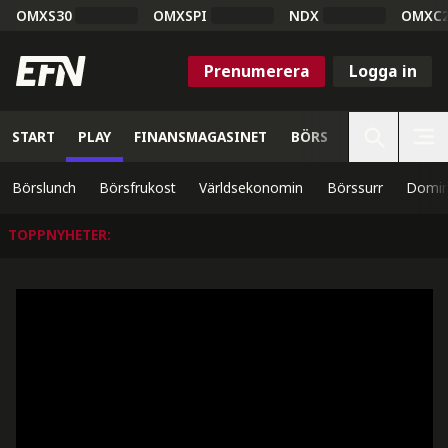
OMXS30
OMXSPI
NDX
OMXC
Prenumerera
Logga in
START
PLAY
FINANSMAGASINET
BÖRS
VETENSKAP
Börslunch
Börsfrukost
Världsekonomin
Börssurr
Domin
TOPPNYHETER
: