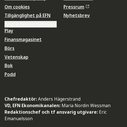
Om cookies
Pressrum
Tillgänglighet på EFN
Nyhetsbrev
Ändra datainställningar
Play
Finansmagasinet
Börs
Vetenskap
Bok
Podd
Chefredaktör:
Anders Hägerstrand
VD, EFN Ekonomikanalen:
Maria Nordin Wessman
Redaktionschef och tf ansvarig utgivare:
Eric
Emanuelsson