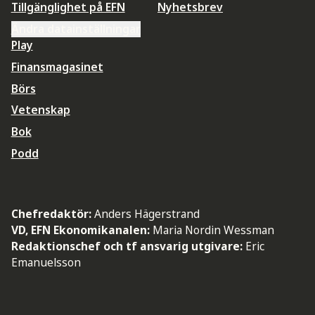
Tillgänglighet på EFN
Nyhetsbrev
Ändra datainställningar
Play
Finansmagasinet
Börs
Vetenskap
Bok
Podd
Chefredaktör:
Anders Hägerstrand
VD, EFN Ekonomikanalen:
Maria Nordin Wessman
Redaktionschef och tf ansvarig utgivare:
Eric
Emanuelsson