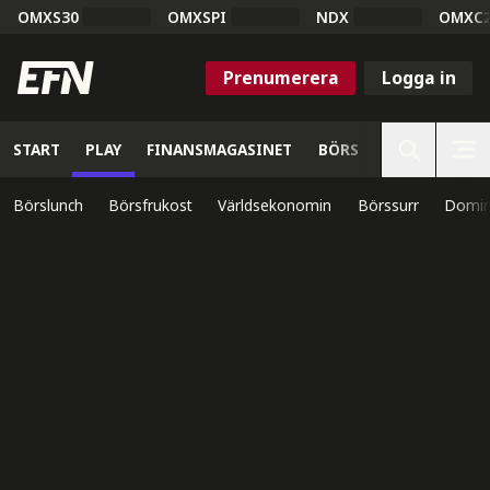
OMXS30
OMXSPI
NDX
OMXC
Prenumerera
Logga in
START
PLAY
FINANSMAGASINET
BÖRS
VETENSKAP
Börslunch
Börsfrukost
Världsekonomin
Börssurr
Domin