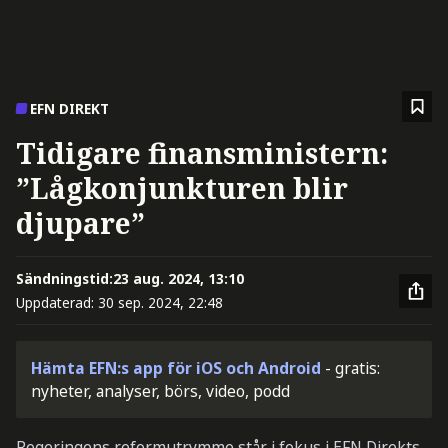
EFN DIREKT
Tidigare finansministern:
”Lågkonjunkturen blir
djupare”
Sändningstid:
23 aug. 2024, 13:10
Uppdaterad:
30 sep. 2024, 22:48
Hämta EFN:s app för iOS och Android
- gratis:
nyheter, analyser, börs, video, podd
Regeringens reformutrymme står i fokus i EFN Direkts