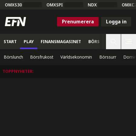
OMXS30
OMXSPI
NDX
OMXC
Prenumerera
Logga in
START
PLAY
FINANSMAGASINET
BÖRS
VETENSKAP
Börslunch
Börsfrukost
Världsekonomin
Börssurr
Domin
TOPPNYHETER
: