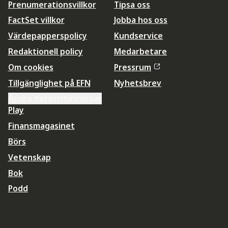
Prenumerationsvillkor
Tipsa oss
FactSet villkor
Jobba hos oss
Värdepapperspolicy
Kundservice
Redaktionell policy
Medarbetare
Om cookies
Pressrum
Tillgänglighet på EFN
Nyhetsbrev
Ändra datainställningar
Play
Finansmagasinet
Börs
Vetenskap
Bok
Podd