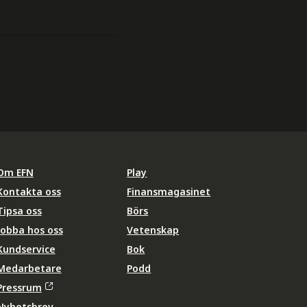
Om EFN
Play
Kontakta oss
Finansmagasinet
Tipsa oss
Börs
Jobba hos oss
Vetenskap
Kundservice
Bok
Medarbetare
Podd
Pressrum
Nyhetsbrev