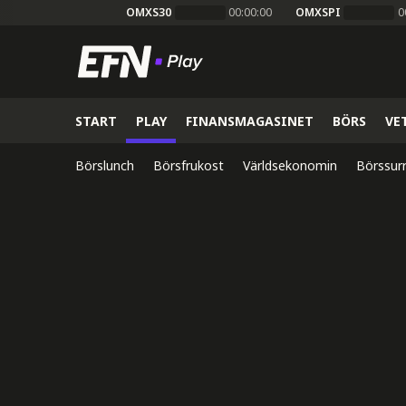
OMXS30
00:00:00
OMXSPI
0
START
PLAY
FINANSMAGASINET
BÖRS
VE
Börslunch
Börsfrukost
Världsekonomin
Börssur