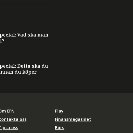
ecial: Vad ska man
l?
ecial: Detta ska du
innan du köper
Om EFN
Play
Kontakta oss
Finansmagasinet
Tipsa oss
Börs