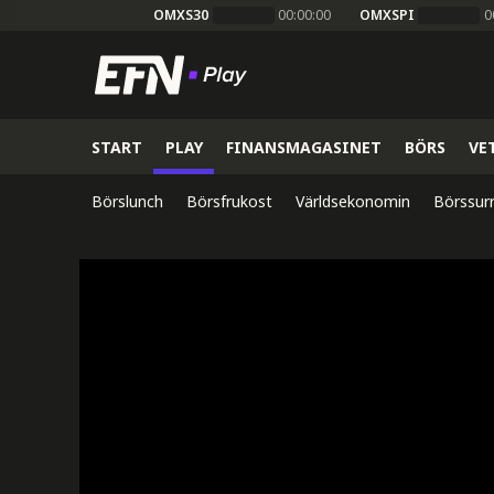
OMXS30
00:00:00
OMXSPI
0
START
PLAY
FINANSMAGASINET
BÖRS
VE
Börslunch
Börsfrukost
Världsekonomin
Börssur