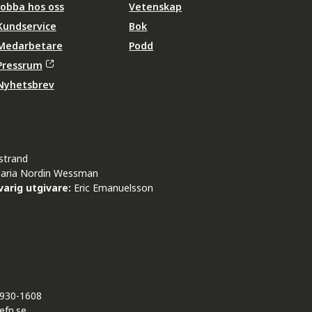
Jobba hos oss
Vetenskap
Kundservice
Bok
Medarbetare
Podd
Pressrum
Nyhetsbrev
strand
aria Nordin Wessman
arig utgivare:
Eric Emanuelsson
930-1608
efn.se