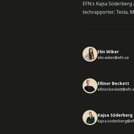
EFN:s Kajsa Söderberg 
techrapporter; Tesla, M
Elin Wiker
elin.wiker@efn.se
Ellinor Beckett
ellinor.beckett@efn.
Kajsa Söderberg
kajsa.soderberg@ef