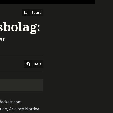
Spara
sbolag:
"
Dela
 Beckett som
ion, Arjo och Nordea.