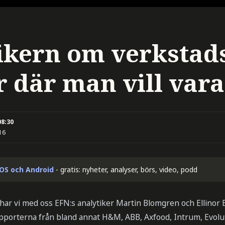
ikern om verkstad
r där man vill vara
08:30
16
iOS och Android
- gratis: nyheter, analyser, börs, video, podd
ar vi med oss EFN:s analytiker Martin Blomgren och Ellinor
orterna från bland annat H&M, ABB, Axfood, Intrum, Evolut