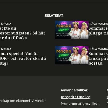
RELATERAT
A MAGDA
FRÅGA MAGDA
äckte du
Sommarsp
esterbudgeten? Så här
plugga til
ar du tillbaka
A MAGDA
FRÅGA MAGDA
marspecial: Vad är
Sommarsp
BOR – och varför ska du
tänka på 
 dig?
bostad
Användarvillkor
Integritetspolicy
unskap om ekonomi. Vi vänder
Prenumerationsvillkor