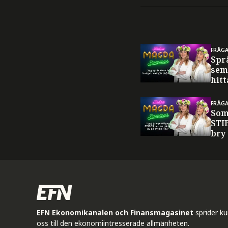
FRÅG
Spr
sem
hitt
FRÅG
Som
STI
bry
EFN Ekonomikanalen och Finansmagasinet
sprider k
oss till den ekonomiintresserade allmänheten.