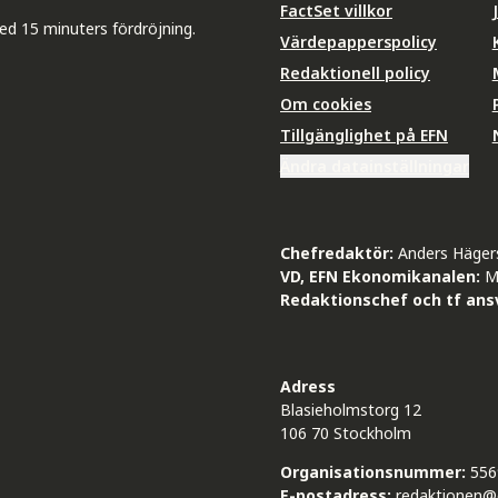
FactSet villkor
ed 15 minuters fördröjning.
Värdepapperspolicy
Redaktionell policy
Om cookies
Tillgänglighet på EFN
Ändra datainställningar
Chefredaktör:
Anders Häger
VD, EFN Ekonomikanalen:
M
Redaktionschef och tf ansv
Adress
Blasieholmstorg 12
106 70 Stockholm
Organisationsnummer:
556
E-postadress:
redaktionen@