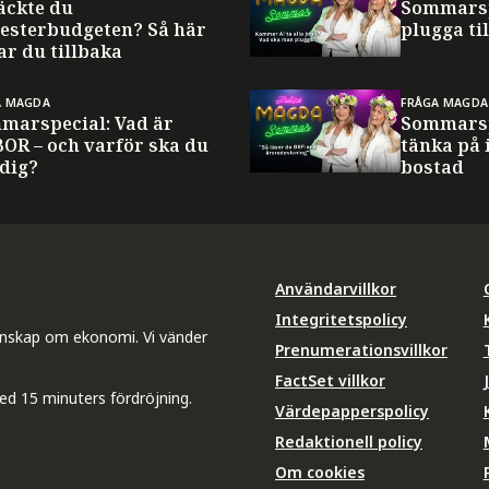
äckte du
Sommarsp
esterbudgeten? Så här
plugga til
ar du tillbaka
A MAGDA
FRÅGA MAGDA
marspecial: Vad är
Sommarsp
BOR – och varför ska du
tänka på 
 dig?
bostad
Användarvillkor
Integritetspolicy
unskap om ekonomi. Vi vänder
Prenumerationsvillkor
FactSet villkor
ed 15 minuters fördröjning.
Värdepapperspolicy
Redaktionell policy
Om cookies