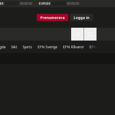
EK
00:00:00
EURSEK
00:00:00
Prenumerera
Logga in
gda
Sikt
Spets
EFN Sverige
EFN Råvaror
EFN Direkt