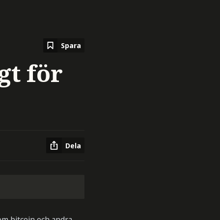
Spara
gt för
Dela
 om bitcoin och andra