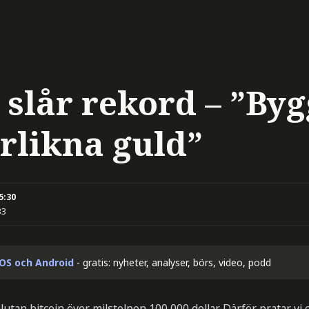
 slår rekord – ”Byg
erlikna guld”
5:30
33
iOS och Android
- gratis: nyheter, analyser, börs, video, podd
alutan bitcoin över milstolpen 100 000 dollar. Därför pratar vi