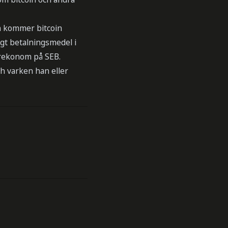
n kommer bitcoin
igt betalningsmedel i
orekonom på SEB.
h varken han eller