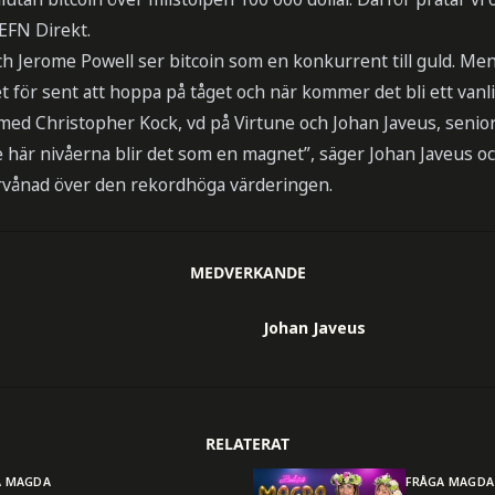
EFN Direkt.
h Jerome Powell ser bitcoin som en konkurrent till guld. Me
det för sent att hoppa på tåget och när kommer det bli ett vanl
 med Christopher Kock, vd på Virtune och Johan Javeus, seni
 här nivåerna blir det som en magnet”, säger Johan Javeus oc
rvånad över den rekordhöga värderingen.
MEDVERKANDE
Johan Javeus
RELATERAT
A MAGDA
FRÅGA MAGDA