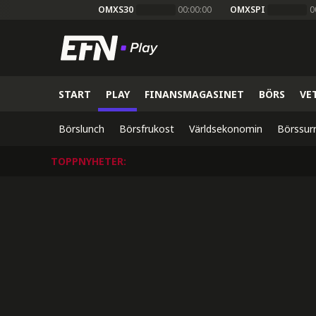
OMXS30
00:00:00
OMXSPI
0
START
PLAY
FINANSMAGASINET
BÖRS
VE
Börslunch
Börsfrukost
Världsekonomin
Börssur
TOPPNYHETER
: