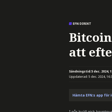
EFN DIREKT
Bitcoin
att eft
Sändningstid:
5 dec. 2024, 1
Uppdaterad:
5 dec. 2024, 16:
Hämta EFN:s app för 
I går kväll gick kryptov