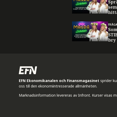
Spr
sem
hitt
FRÅG
Som
STI
bry
EFN Ekonomikanalen och Finansmagasinet
sprider k
oss till den ekonomiintresserade allmänheten.
Marknadsinformation levereras av Infront. Kurser visas m