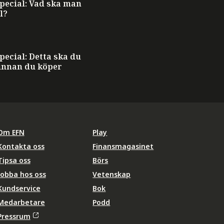
ecial: Vad ska man
l?
ecial: Detta ska du
innan du köper
Om EFN
Play
Kontakta oss
Finansmagasinet
Tipsa oss
Börs
Jobba hos oss
Vetenskap
Kundservice
Bok
Medarbetare
Podd
Pressrum