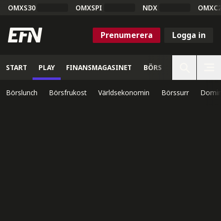
OMXS30
OMXSPI
NDX
OMXC
Prenumerera
Logga in
START
PLAY
FINANSMAGASINET
BÖRS
VETENSKAP
Börslunch
Börsfrukost
Världsekonomin
Börssurr
Domin