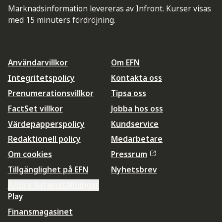
Marknadsinformation levereras av Infront. Kurser visas
med 15 minuters fördröjning.
Användarvillkor
Om EFN
Integritetspolicy
Kontakta oss
Prenumerationsvillkor
Tipsa oss
FactSet villkor
Jobba hos oss
Värdepapperspolicy
Kundservice
Redaktionell policy
Medarbetare
Om cookies
Pressrum
Tillgänglighet på EFN
Nyhetsbrev
Ändra datainställningar
Play
Finansmagasinet