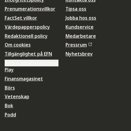
Prenumerationsvillkor
Tipsa oss
FactSet villkor
Jobba hos oss
Värdepapperspolicy
Kundservice
Redaktionell policy
Medarbetare
Om cookies
Pressrum
Tillgänglighet på EFN
Nyhetsbrev
Ändra datainställningar
Play
Finansmagasinet
Börs
Vetenskap
Bok
Podd