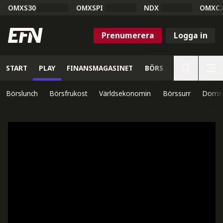
OMXS30
OMXSPI
NDX
OMXC
Prenumerera
Logga in
START
PLAY
FINANSMAGASINET
BÖRS
VETENSKAP
Börslunch
Börsfrukost
Världsekonomin
Börssurr
Domin