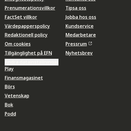
Prenumerationsvillkor
Tipsa oss
FactSet villkor
Jobba hos oss
Värdepapperspolicy
Kundservice
Redaktionell policy
Medarbetare
Om cookies
Pressrum
Tillgänglighet på EFN
Nyhetsbrev
Ändra datainställningar
Play
Finansmagasinet
Börs
Vetenskap
Bok
Podd