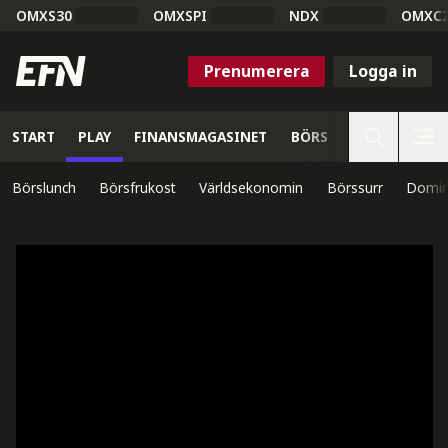
OMXS30
OMXSPI
NDX
OMXC
Prenumerera
Logga in
START
PLAY
FINANSMAGASINET
BÖRS
VETENSKAP
Börslunch
Börsfrukost
Världsekonomin
Börssurr
Domin