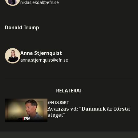
niklas.ekdal@efn.se
Donald Trump
Anna Stjernquist
anna.stjernquist@efn.se
RELATERAT
EFN DIREKT
Avanzas vd: "Danmark är första
steget"