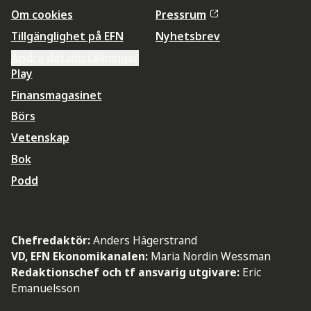
Om cookies
Pressrum
Tillgänglighet på EFN
Nyhetsbrev
Ändra datainställningar
Play
Finansmagasinet
Börs
Vetenskap
Bok
Podd
Chefredaktör:
Anders Hägerstrand
VD, EFN Ekonomikanalen:
Maria Nordin Wessman
Redaktionschef och tf ansvarig utgivare:
Eric
Emanuelsson