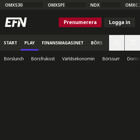
OMXS30
OMXSPI
NDX
OMXC
Prenumerera
Logga in
START
PLAY
FINANSMAGASINET
BÖRS
VETENSKAP
Börslunch
Börsfrukost
Världsekonomin
Börssurr
Domin