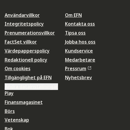
Användarvillkor
Om EFN
Integritetspolicy
Kontakta oss
Prenumerationsvillkor
Tipsa oss
FactSet villkor
Jobba hos oss
Värdepapperspolicy
Kundservice
Redaktionell policy
Medarbetare
Om cookies
Pressrum
Tillgänglighet på EFN
Nyhetsbrev
Ändra datainställningar
Play
Finansmagasinet
Börs
Vetenskap
Bok