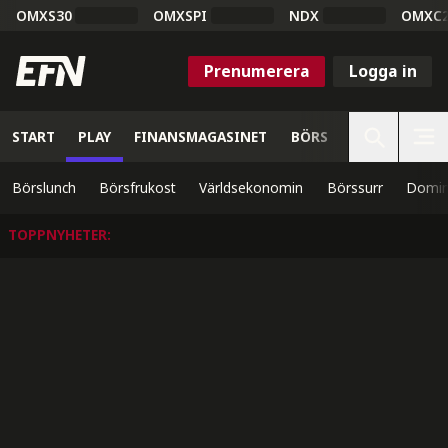
OMXS30
OMXSPI
NDX
OMXC
Prenumerera
Logga in
START
PLAY
FINANSMAGASINET
BÖRS
VETENSKAP
Börslunch
Börsfrukost
Världsekonomin
Börssurr
Domin
TOPPNYHETER
: