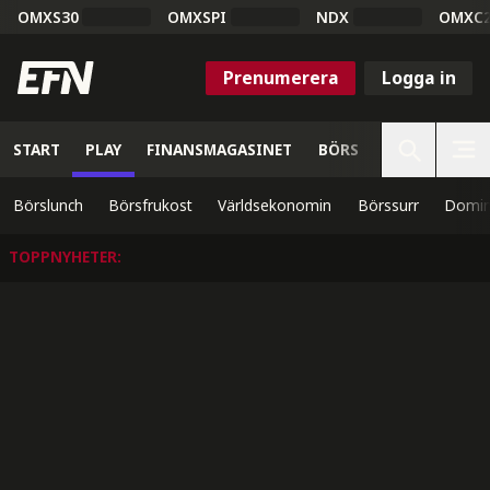
OMXS30
OMXSPI
NDX
OMXC
Prenumerera
Logga in
START
PLAY
FINANSMAGASINET
BÖRS
VETENSKAP
Börslunch
Börsfrukost
Världsekonomin
Börssurr
Domin
TOPPNYHETER
: