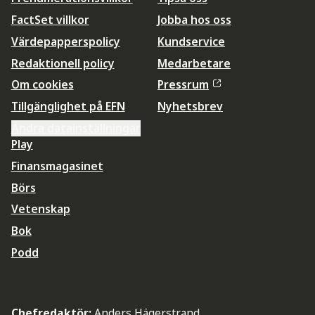
FactSet villkor
Jobba hos oss
Värdepapperspolicy
Kundservice
Redaktionell policy
Medarbetare
Om cookies
Pressrum
Tillgänglighet på EFN
Nyhetsbrev
Ändra datainställningar
Play
Finansmagasinet
Börs
Vetenskap
Bok
Podd
Chefredaktör:
Anders Hägerstrand