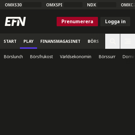
OMXS30
OMXSPI
NDX
OMXC
Prenumerera
Logga in
START
PLAY
FINANSMAGASINET
BÖRS
VETENSKAP
Börslunch
Börsfrukost
Världsekonomin
Börssurr
Domin