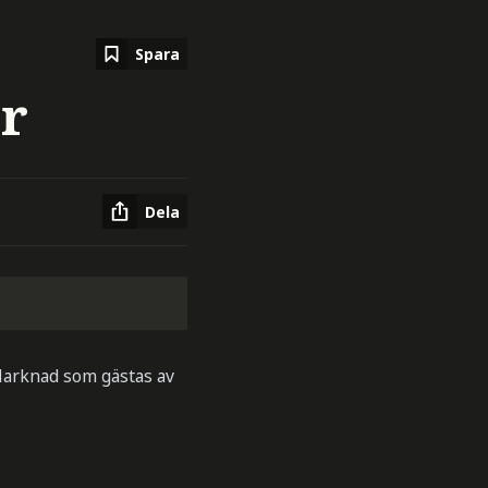
Spara
er
Dela
 Marknad som gästas av