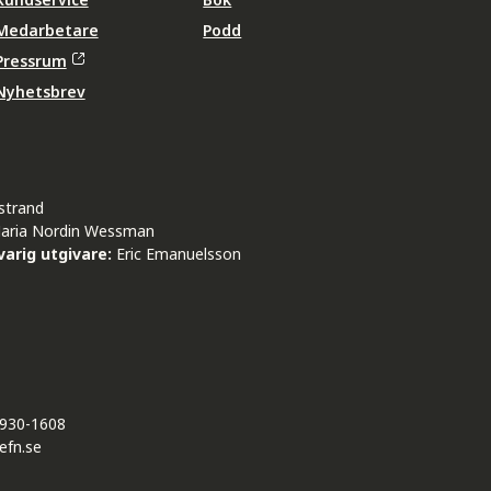
Medarbetare
Podd
Pressrum
Nyhetsbrev
strand
aria Nordin Wessman
arig utgivare:
Eric Emanuelsson
930-1608
efn.se