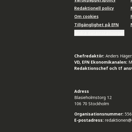
Redaktionell policy
Om cookies
Tillgänglighet på EFN
Ändra datainställningar
Chefredaktör:
Anders Häger
VD, EFN Ekonomikanalen:
M
Redaktionschef och tf ansv
Adress
Blasieholmstorg 12
106 70 Stockholm
Organisationsnummer:
556
E-postadress:
redaktionen@