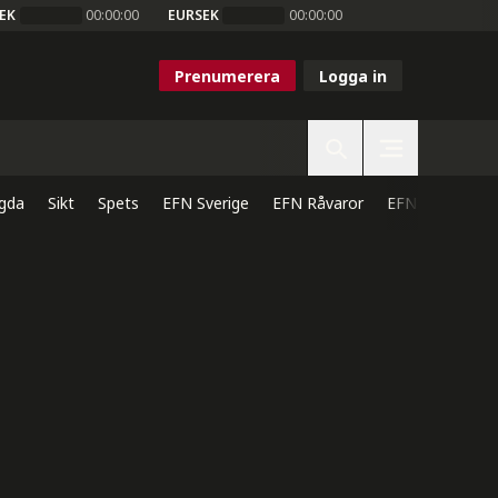
EK
00:00:00
EURSEK
00:00:00
Prenumerera
Logga in
gda
Sikt
Spets
EFN Sverige
EFN Råvaror
EFN Direkt