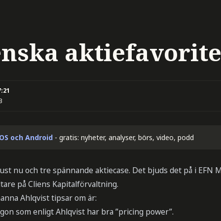
enska aktiefavorit
7:21
3
iOS och Android
- gratis: nyheter, analyser, börs, video, podd
 just nu och tre spännande aktiecase. Det bjuds det på i EFN
tare på Cliens Kapitalförvaltning.
anna Ahlqvist tipsar om är:
on som enligt Ahlqvist har bra ”pricing power”.