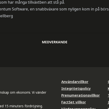
m har många tillväxtben att stå på.
tum Software, en snabbväxare som nyligen kom in på börs
jellberg
MEDVERKANDE
Användarvillkor
Integritetspolicy
unskap om ekonomi. Vi vänder
Prenumerationsvillkor
FactSet villkor
ed 15 minuters fördröjning.
Värdepapperspolicy