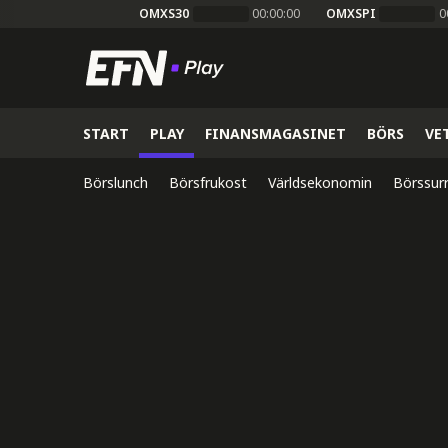
OMXS30
00:00:00
OMXSPI
0
START
PLAY
FINANSMAGASINET
BÖRS
VE
Börslunch
Börsfrukost
Världsekonomin
Börssur