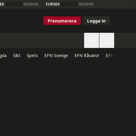
EK
00:00:00
EURSEK
00:00:00
Prenumerera
Logga in
gda
Sikt
Spets
EFN Sverige
EFN Råvaror
EFN Direkt