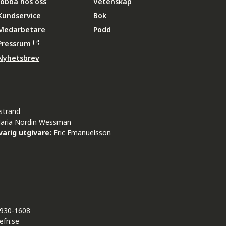
Jobba hos oss
Vetenskap
Kundservice
Bok
Medarbetare
Podd
Pressrum
Nyhetsbrev
strand
aria Nordin Wessman
arig utgivare:
Eric Emanuelsson
930-1608
efn.se