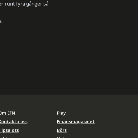
ler runt fyra gånger så
a.
Om EFN
Play
Kontakta oss
Finansmagasinet
Tipsa oss
Börs