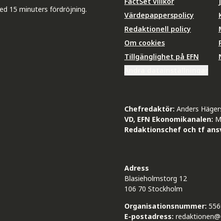
FactSet villkor
ed 15 minuters fördröjning.
Värdepapperspolicy
Redaktionell policy
Om cookies
Tillgänglighet på EFN
Ändra datainställningar
Chefredaktör:
Anders Häger
VD, EFN Ekonomikanalen:
M
Redaktionschef och tf ansv
Adress
Blasieholmstorg 12
106 70 Stockholm
Organisationsnummer:
556
E-postadress:
redaktionen@