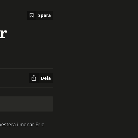
Spara
r
Dela
vestera i menar Eric