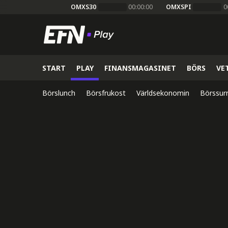
OMXS30
00:00:00
OMXSPI
0
START
PLAY
FINANSMAGASINET
BÖRS
VE
Börslunch
Börsfrukost
Världsekonomin
Börssur