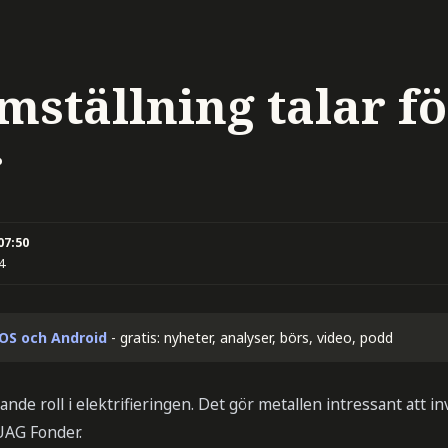
mställning talar fö
r
07:50
4
iOS och Android
- gratis: nyheter, analyser, börs, video, podd
nde roll i elektrifieringen. Det gör metallen intressant att in
UAG Fonder.