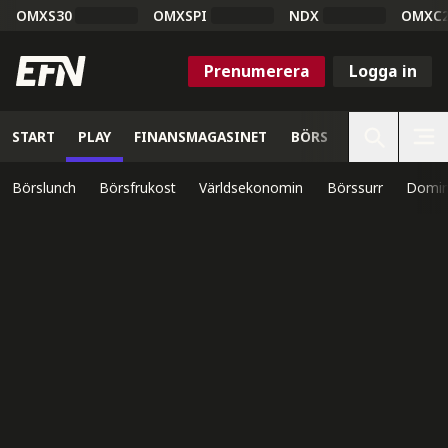
OMXS30
OMXSPI
NDX
OMXC
Prenumerera
Logga in
START
PLAY
FINANSMAGASINET
BÖRS
VETENSKAP
Börslunch
Börsfrukost
Världsekonomin
Börssurr
Domin