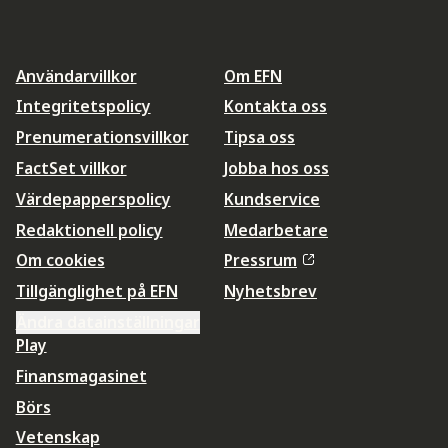
Användarvillkor
Om EFN
Integritetspolicy
Kontakta oss
Prenumerationsvillkor
Tipsa oss
FactSet villkor
Jobba hos oss
Värdepapperspolicy
Kundservice
Redaktionell policy
Medarbetare
Om cookies
Pressrum
Tillgänglighet på EFN
Nyhetsbrev
Ändra datainställningar
Play
Finansmagasinet
Börs
Vetenskap