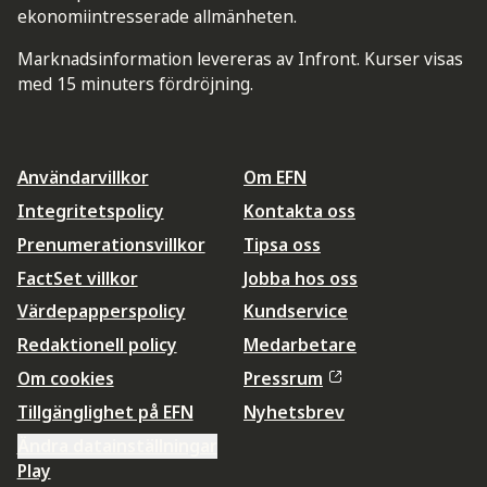
ekonomiintresserade allmänheten.
Marknadsinformation levereras av Infront. Kurser visas
med 15 minuters fördröjning.
Användarvillkor
Om EFN
Integritetspolicy
Kontakta oss
Prenumerationsvillkor
Tipsa oss
FactSet villkor
Jobba hos oss
Värdepapperspolicy
Kundservice
Redaktionell policy
Medarbetare
Om cookies
Pressrum
Tillgänglighet på EFN
Nyhetsbrev
Ändra datainställningar
Play