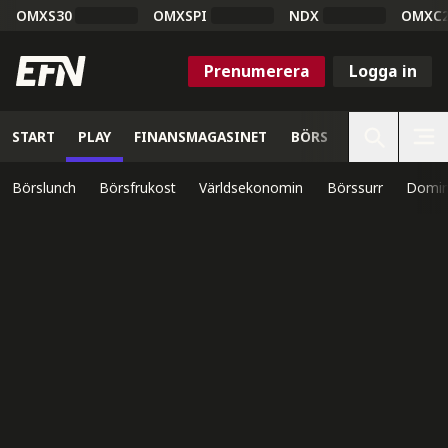
OMXS30
OMXSPI
NDX
OMXC
Prenumerera
Logga in
START
PLAY
FINANSMAGASINET
BÖRS
VETENSKAP
Börslunch
Börsfrukost
Världsekonomin
Börssurr
Domin