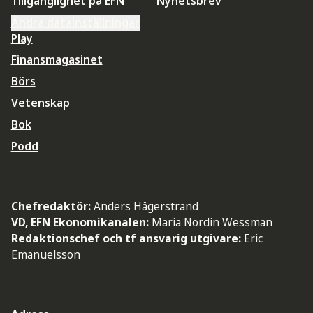
Tillgänglighet på EFN
Nyhetsbrev
Ändra datainställningar
Play
Finansmagasinet
Börs
Vetenskap
Bok
Podd
Chefredaktör:
Anders Hägerstrand
VD, EFN Ekonomikanalen:
Maria Nordin Wessman
Redaktionschef och tf ansvarig utgivare:
Eric
Emanuelsson