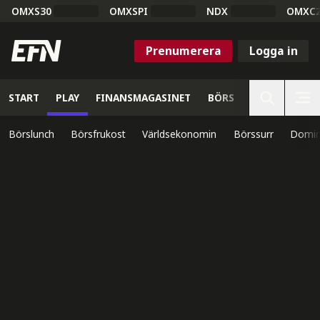
OMXS30
OMXSPI
NDX
OMXC
Prenumerera
Logga in
START
PLAY
FINANSMAGASINET
BÖRS
VETENSKAP
Börslunch
Börsfrukost
Världsekonomin
Börssurr
Domin