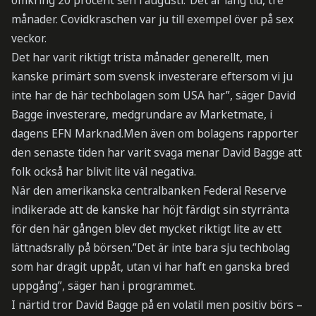
omkring 20 procent sen i augusti.”Det är lång tid, tre
månader. Covidkraschen var ju till exempel över på sex
veckor.
Det har varit riktigt trista månader generellt, men
kanske primärt som svensk investerare eftersom vi ju
inte har de här techbolagen som USA har”, säger David
Bagge investerare, medgrundare av Marketmate, i
dagens EFN Marknad.Men även om bolagens rapporter
den senaste tiden har varit svaga menar David Bagge att
folk också har blivit lite väl negativa.
När den amerikanska centralbanken Federal Reserve
indikerade att de kanske har höjt färdigt sin styrränta
för den här gången blev det mycket riktigt lite av ett
lättnadsrally på börsen.”Det är inte bara sju techbolag
som har dragit uppåt, utan vi har haft en ganska bred
uppgång”, säger han i programmet.
I närtid tror David Bagge på en volatil men positiv börs –