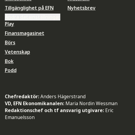
Tillgänglighet på EFN
Nyhetsbrev
Ändra datainställningar
Play
Finansmagasinet
Börs
Vetenskap
Bok
Podd
Chefredaktör:
Anders Hägerstrand
VD, EFN Ekonomikanalen:
Maria Nordin Wessman
Redaktionschef och tf ansvarig utgivare:
Eric
Emanuelsson