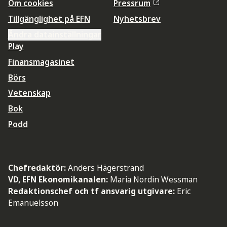
Om cookies
Pressrum
Tillgänglighet på EFN
Nyhetsbrev
Ändra datainställningar
Play
Finansmagasinet
Börs
Vetenskap
Bok
Podd
Chefredaktör:
Anders Hägerstrand
VD, EFN Ekonomikanalen:
Maria Nordin Wessman
Redaktionschef och tf ansvarig utgivare:
Eric
Emanuelsson