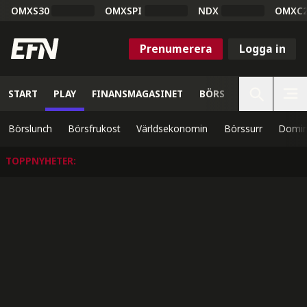
OMXS30
OMXSPI
NDX
OMXC
Prenumerera
Logga in
START
PLAY
FINANSMAGASINET
BÖRS
VETENSKAP
Börslunch
Börsfrukost
Världsekonomin
Börssurr
Domin
TOPPNYHETER
: