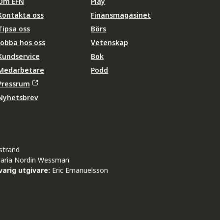
Om EFN
Play
Kontakta oss
Finansmagasinet
Tipsa oss
Börs
Jobba hos oss
Vetenskap
Kundservice
Bok
Medarbetare
Podd
Pressrum
Nyhetsbrev
strand
aria Nordin Wessman
arig utgivare:
Eric Emanuelsson