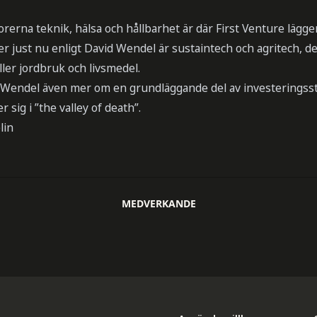
orerna teknik, hälsa och hållbarhet är där First Venture lägg
er just nu enligt David Wendel är sustaintech och agritech, det
eller jordbruk och livsmedel.
Wendel även mer om en grundläggande del av investeringsstr
 sig i ”the valley of death”.
lin
MEDVERKANDE