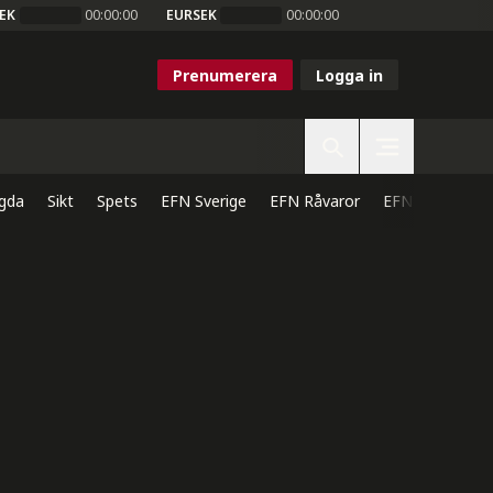
EK
00:00:00
EURSEK
00:00:00
Prenumerera
Logga in
gda
Sikt
Spets
EFN Sverige
EFN Råvaror
EFN Direkt