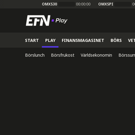
OMXS30
00:00:00
OMXSPI
0
START
PLAY
FINANSMAGASINET
BÖRS
VE
Börslunch
Börsfrukost
Världsekonomin
Börssur