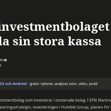
 investmentbolaget
a sin stora kassa
07:48
2
iOS och Android
- gratis: nyheter, analyser, börs, video, podd
nvestmentbolag som investerar i onoterade bolag. I EFN Markn
ceringsstrategin, investeringen i Humble Group, planen för