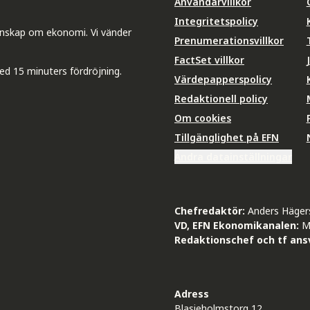
Användarvillkor
Integritetspolicy
unskap om ekonomi. Vi vänder
Prenumerationsvillkor
FactSet villkor
ed 15 minuters fördröjning.
Värdepapperspolicy
Redaktionell policy
Om cookies
Tillgänglighet på EFN
Ändra datainställningar
Chefredaktör:
Anders Häger
VD, EFN Ekonomikanalen:
M
Redaktionschef och tf ansv
Adress
Blasieholmstorg 12