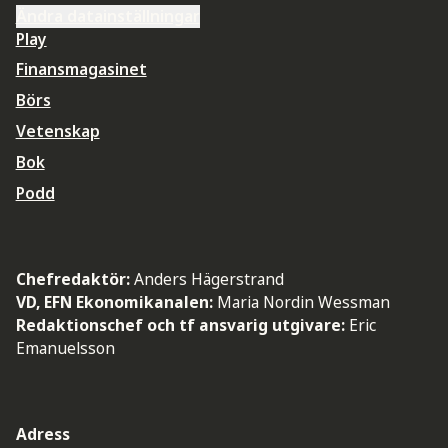
Ändra datainställningar
Play
Finansmagasinet
Börs
Vetenskap
Bok
Podd
Chefredaktör:
Anders Hägerstrand
VD, EFN Ekonomikanalen:
Maria Nordin Wessman
Redaktionschef och tf ansvarig utgivare:
Eric
Emanuelsson
Adress