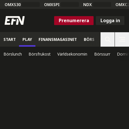
OMXS30
OMXSPI
NDX
OMXC
Prenumerera
Logga in
START
PLAY
FINANSMAGASINET
BÖRS
VETENSKAP
Börslunch
Börsfrukost
Världsekonomin
Börssurr
Domin