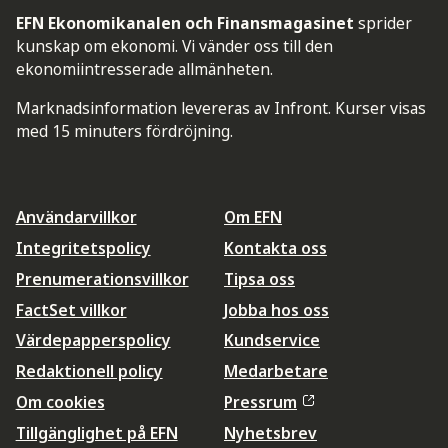
EFN Ekonomikanalen och Finansmagasinet
sprider
kunskap om ekonomi. Vi vänder oss till den
ekonomiintresserade allmänheten.
Marknadsinformation levereras av Infront. Kurser visas
med 15 minuters fördröjning.
Användarvillkor
Om EFN
Integritetspolicy
Kontakta oss
Prenumerationsvillkor
Tipsa oss
FactSet villkor
Jobba hos oss
Värdepapperspolicy
Kundservice
Redaktionell policy
Medarbetare
Om cookies
Pressrum
Tillgänglighet på EFN
Nyhetsbrev