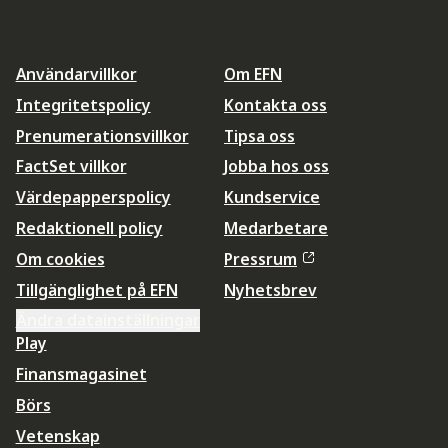
Användarvillkor
Om EFN
Integritetspolicy
Kontakta oss
Prenumerationsvillkor
Tipsa oss
FactSet villkor
Jobba hos oss
Värdepapperspolicy
Kundservice
Redaktionell policy
Medarbetare
Om cookies
Pressrum
Tillgänglighet på EFN
Nyhetsbrev
Ändra datainställningar
Play
Finansmagasinet
Börs
Vetenskap