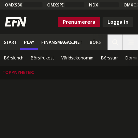
OMXS30
OMXSPI
NDX
OMXC
Prenumerera
Logga in
START
PLAY
FINANSMAGASINET
BÖRS
VETENSKAP
Börslunch
Börsfrukost
Världsekonomin
Börssurr
Domin
TOPPNYHETER
: