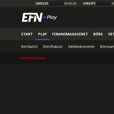
OMXS30
00:00:00
OMXSPI
0
START
PLAY
FINANSMAGASINET
BÖRS
VE
Börslunch
Börsfrukost
Världsekonomin
Börssur
TOPPNYHETER
: