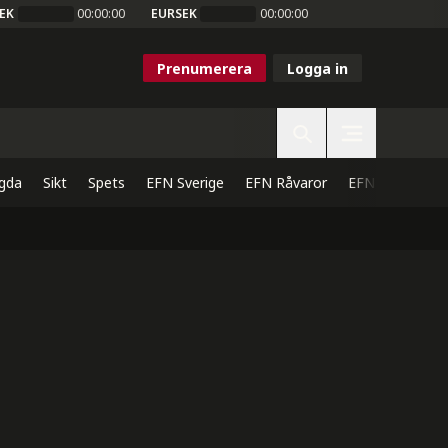
EK
00:00:00
EURSEK
00:00:00
Prenumerera
Logga in
gda
Sikt
Spets
EFN Sverige
EFN Råvaror
EFN Direkt