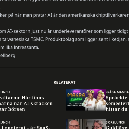
.
er på när man pratar AI är den amerikanska chiptillverkaren 
inom AI-sektorn just nu är underleverantörer som ligger tidigt
 taiwanesiska TSMC. Produktbolag som ligger sent i kedjan,
om lika intressanta.
jellberg
RELATERAT
LUNCH
FRÅGA MAGDA
altarna: Här finns
Spräckte
narna när AI-skräcken
semester
kar börsen
hittar du
LUNCH
BÖRSLUNCH
 i onoterat – är SaaS-
Guldläge 