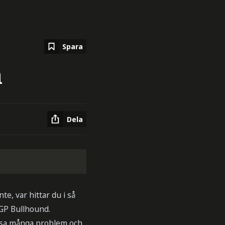
Spara
a
Dela
te, var hittar du i så
 GP Bullhound.
lösa många problem och