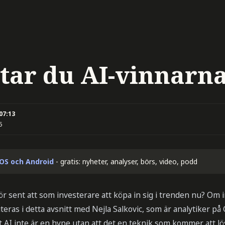
ttar du AI-vinnarn
 07:13
5
iOS och Android
- gratis: nyheter, analyser, börs, video, podd
för sent att som investerare att köpa in sig i trenden nu? Om in
uteras i detta avsnitt med Nejla Salkovic, som är analytiker på
tt AI inte är en hype utan att det en teknik som kommer att 