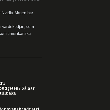
Nvidia. Aktien har
 i värdekedjan, som
 som amerikanska
 du
budgeten? Så här
 tillbaka
för svensk industri