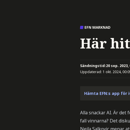
EFN MARKNAD
Här hi
Sändningstid:
20 sep. 2023,
Uppdaterad:
1 okt. 2024, 00:0
Hämta EFN:s app för 
Alla snackar AI. Är det 
fall vinnarna? Det disk
Nejla Salkovic menar a