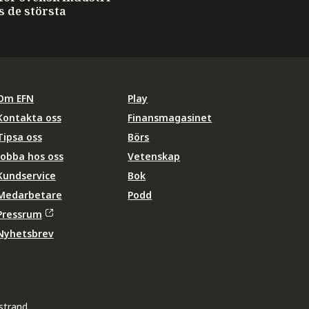
s de största
Om EFN
Play
Kontakta oss
Finansmagasinet
Tipsa oss
Börs
Jobba hos oss
Vetenskap
Kundservice
Bok
Medarbetare
Podd
Pressrum
Nyhetsbrev
strand