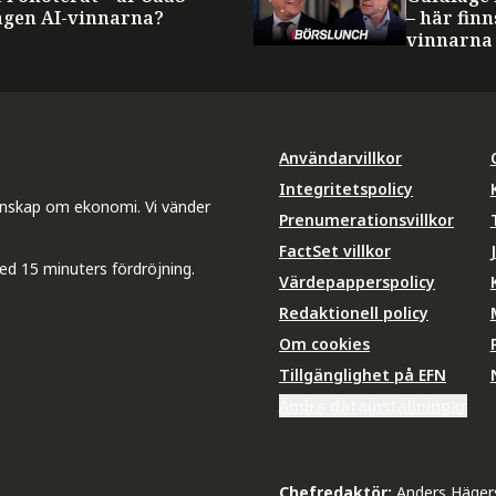
agen AI-vinnarna?
– här finn
vinnarna
Användarvillkor
Integritetspolicy
unskap om ekonomi. Vi vänder
Prenumerationsvillkor
FactSet villkor
ed 15 minuters fördröjning.
Värdepapperspolicy
Redaktionell policy
Om cookies
Tillgänglighet på EFN
Ändra datainställningar
Chefredaktör:
Anders Häger