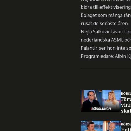
bidra till effektivisering
Bolaget som många tänk
rusat de senaste åren.
Nejla Salkovic favorit 
nederländska ASML och
Palantir, ser hon inte s
Programledare: Albin K
BÖRS
Förv
vin
ska
BÖRS
Hett