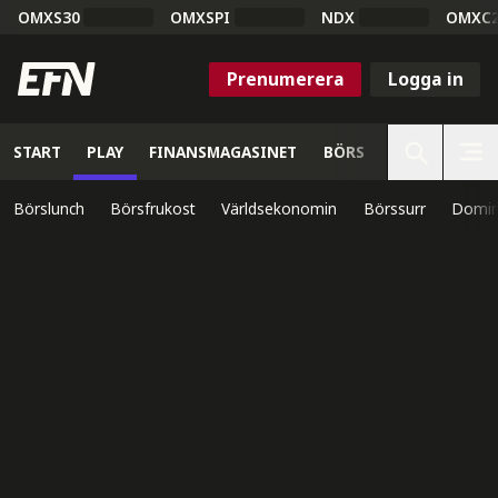
OMXS30
OMXSPI
NDX
OMXC
Prenumerera
Logga in
START
PLAY
FINANSMAGASINET
BÖRS
VETENSKAP
Börslunch
Börsfrukost
Världsekonomin
Börssurr
Domin