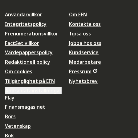
Användarvillkor
Om EFN
Integritetspolicy
Kontakta oss
Prenumerationsvillkor
Tipsa oss
FactSet villkor
Jobba hos oss
Värdepapperspolicy
Kundservice
Redaktionell policy
Medarbetare
Om cookies
Pressrum
Tillgänglighet på EFN
Nyhetsbrev
Ändra datainställningar
Play
Finansmagasinet
Börs
Vetenskap
Bok