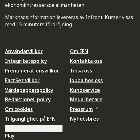
ekonomiintresserade allmänheten.
Marknadsinformation levereras av Infront. Kurser visas
med 15 minuters fördröjning.
Användarvillkor
Om EFN
Integritetspolicy
Kontakta oss
Prenumerationsvillkor
Tipsa oss
FactSet villkor
Jobba hos oss
Värdepapperspolicy
Kundservice
Redaktionell policy
Medarbetare
Om cookies
Pressrum
Tillgänglighet på EFN
Nyhetsbrev
Ändra datainställningar
Play