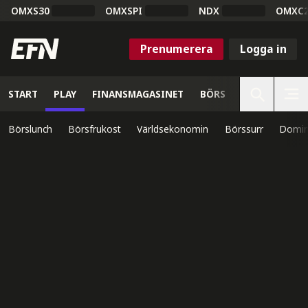
OMXS30
OMXSPI
NDX
OMXC
Prenumerera
Logga in
START
PLAY
FINANSMAGASINET
BÖRS
VETENSKAP
Börslunch
Börsfrukost
Världsekonomin
Börssurr
Domin