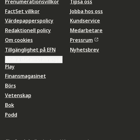
Prenumerationsvillkor
Tipsa oss
FactSet villkor
Jobba hos oss
Värdepapperspolicy
Kundservice
Redaktionell policy
Medarbetare
Om cookies
Pressrum
Tillgänglighet på EFN
Nyhetsbrev
Ändra datainställningar
Play
Finansmagasinet
Börs
Vetenskap
Bok
Podd