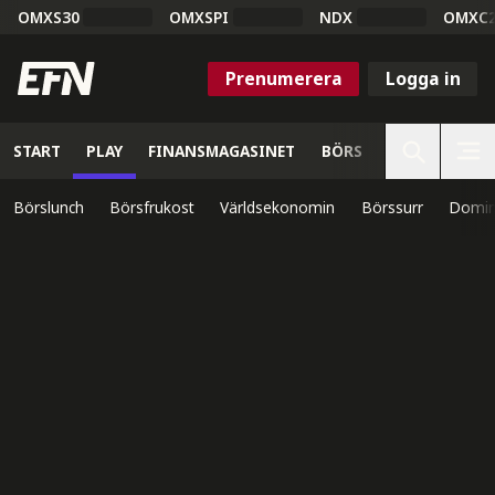
OMXS30
OMXSPI
NDX
OMXC
Prenumerera
Logga in
START
PLAY
FINANSMAGASINET
BÖRS
VETENSKAP
Börslunch
Börsfrukost
Världsekonomin
Börssurr
Domin