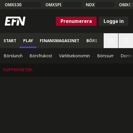
OMXS30
OMXSPI
NDX
OMXC
Prenumerera
Logga in
START
PLAY
FINANSMAGASINET
BÖRS
VETENSKAP
Börslunch
Börsfrukost
Världsekonomin
Börssurr
Domin
TOPPNYHETER
: