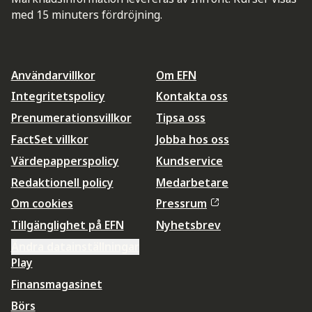
med 15 minuters fördröjning.
Användarvillkor
Om EFN
Integritetspolicy
Kontakta oss
Prenumerationsvillkor
Tipsa oss
FactSet villkor
Jobba hos oss
Värdepapperspolicy
Kundservice
Redaktionell policy
Medarbetare
Om cookies
Pressrum
Tillgänglighet på EFN
Nyhetsbrev
Ändra datainställningar
Play
Finansmagasinet
Börs