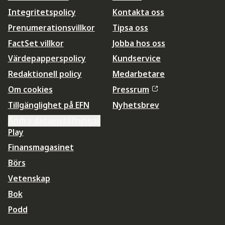
Integritetspolicy
Kontakta oss
Prenumerationsvillkor
Tipsa oss
FactSet villkor
Jobba hos oss
Värdepapperspolicy
Kundservice
Redaktionell policy
Medarbetare
Om cookies
Pressrum
Tillgänglighet på EFN
Nyhetsbrev
Ändra datainställningar
Play
Finansmagasinet
Börs
Vetenskap
Bok
Podd