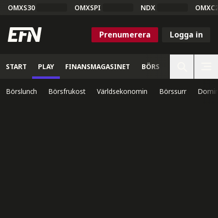
OMXS30
OMXSPI
NDX
OMXC
Prenumerera
Logga in
START
PLAY
FINANSMAGASINET
BÖRS
VETENSKAP
Börslunch
Börsfrukost
Världsekonomin
Börssurr
Domin