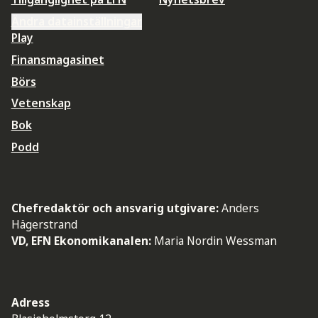
Ändra datainställningar
Play
Finansmagasinet
Börs
Vetenskap
Bok
Podd
Chefredaktör och ansvarig utgivare:
Anders
Hägerstrand
VD, EFN Ekonomikanalen:
Maria Nordin Wessman
Adress