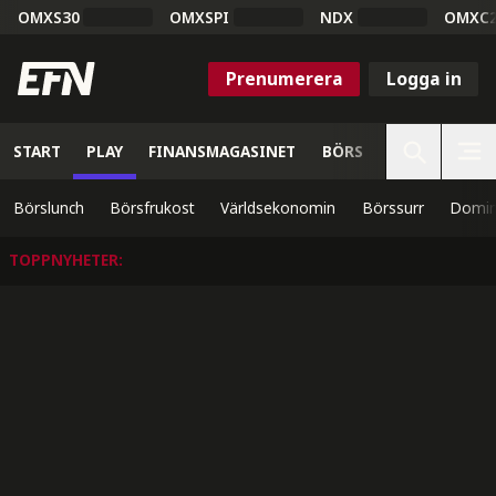
OMXS30
OMXSPI
NDX
OMXC
Prenumerera
Logga in
START
PLAY
FINANSMAGASINET
BÖRS
VETENSKAP
Börslunch
Börsfrukost
Världsekonomin
Börssurr
Domin
TOPPNYHETER
: