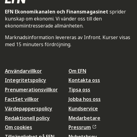
EFN Ekonomikanalen och Finansmagasinet
sprider
kunskap om ekonomi. Vi vänder oss till den
ekonomiintresserade allmänheten.
Marknadsinformation levereras av Infront. Kurser visas
med 15 minuters fördröjning.
Användarvillkor
Om EFN
Integritetspolicy
Kontakta oss
Prenumerationsvillkor
Tipsa oss
FactSet villkor
Jobba hos oss
Värdepapperspolicy
Kundservice
Redaktionell policy
Medarbetare
Om cookies
Pressrum
Tillgänglighet på EFN
Nyhetsbrev