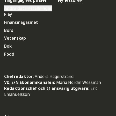
Tillgänglighet på EFN
Nyhetsbrev
Ändra datainställningar
Play
Finansmagasinet
Börs
Vetenskap
Bok
Podd
Chefredaktör:
Anders Hägerstrand
VD, EFN Ekonomikanalen:
Maria Nordin Wessman
Redaktionschef och tf ansvarig utgivare:
Eric
Emanuelsson