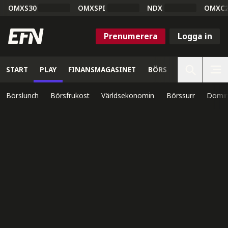
OMXS30
OMXSPI
NDX
OMXC
Prenumerera
Logga in
START
PLAY
FINANSMAGASINET
BÖRS
VETENSKAP
Börslunch
Börsfrukost
Världsekonomin
Börssurr
Domin