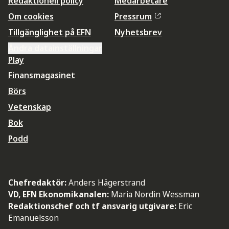
Redaktionell policy
Medarbetare
Om cookies
Pressrum
Tillgänglighet på EFN
Nyhetsbrev
Ändra datainställningar
Play
Finansmagasinet
Börs
Vetenskap
Bok
Podd
Chefredaktör:
Anders Hägerstrand
VD, EFN Ekonomikanalen:
Maria Nordin Wessman
Redaktionschef och tf ansvarig utgivare:
Eric
Emanuelsson