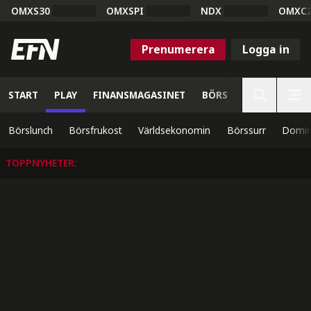
OMXS30
OMXSPI
NDX
OMXC
Prenumerera
Logga in
START
PLAY
FINANSMAGASINET
BÖRS
VETENSKAP
Börslunch
Börsfrukost
Världsekonomin
Börssurr
Domin
TOPPNYHETER
: