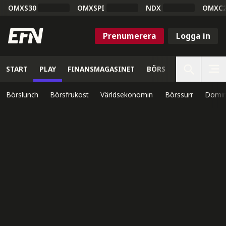
OMXS30
OMXSPI
NDX
OMXC
Prenumerera
Logga in
START
PLAY
FINANSMAGASINET
BÖRS
VETENSKAP
Börslunch
Börsfrukost
Världsekonomin
Börssurr
Domin