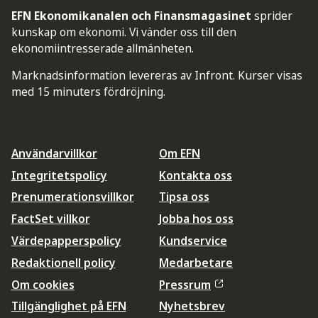
EFN Ekonomikanalen och Finansmagasinet
sprider
kunskap om ekonomi. Vi vänder oss till den
ekonomiintresserade allmänheten.
Marknadsinformation levereras av Infront. Kurser visas
med 15 minuters fördröjning.
Användarvillkor
Om EFN
Integritetspolicy
Kontakta oss
Prenumerationsvillkor
Tipsa oss
FactSet villkor
Jobba hos oss
Värdepapperspolicy
Kundservice
Redaktionell policy
Medarbetare
Om cookies
Pressrum
Tillgänglighet på EFN
Nyhetsbrev