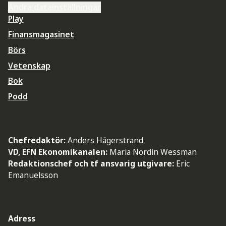
Ändra datainställningar
Play
Finansmagasinet
Börs
Vetenskap
Bok
Podd
Chefredaktör:
Anders Hägerstrand
VD, EFN Ekonomikanalen:
Maria Nordin Wessman
Redaktionschef och tf ansvarig utgivare:
Eric
Emanuelsson
Adress