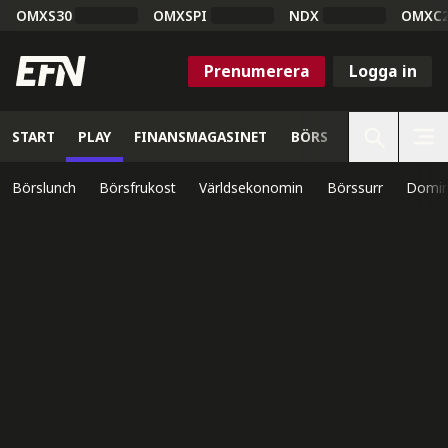
OMXS30
OMXSPI
NDX
OMXC
Prenumerera
Logga in
START
PLAY
FINANSMAGASINET
BÖRS
VETENSKAP
Börslunch
Börsfrukost
Världsekonomin
Börssurr
Domin