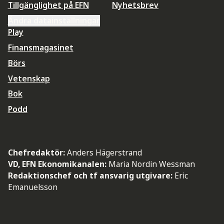
Tillgänglighet på EFN
Nyhetsbrev
Ändra datainställningar
Play
Finansmagasinet
Börs
Vetenskap
Bok
Podd
Chefredaktör:
Anders Hägerstrand
VD, EFN Ekonomikanalen:
Maria Nordin Wessman
Redaktionschef och tf ansvarig utgivare:
Eric
Emanuelsson