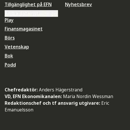
Tillgänglighet på EFN
Nyhetsbrev
Ändra datainställningar
Play
Finansmagasinet
Börs
Vetenskap
Bok
Podd
Chefredaktör:
Anders Hägerstrand
VD, EFN Ekonomikanalen:
Maria Nordin Wessman
Redaktionschef och tf ansvarig utgivare:
Eric
Emanuelsson