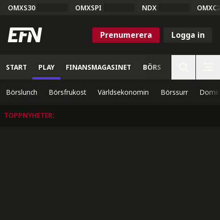
OMXS30
OMXSPI
NDX
OMXC
Prenumerera
Logga in
START
PLAY
FINANSMAGASINET
BÖRS
VETENSKAP
Börslunch
Börsfrukost
Världsekonomin
Börssurr
Domin
TOPPNYHETER
: