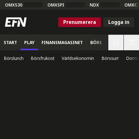
OMXS30
OMXSPI
NDX
OMXC
Prenumerera
Logga in
START
PLAY
FINANSMAGASINET
BÖRS
VETENSKAP
Börslunch
Börsfrukost
Världsekonomin
Börssurr
Domin