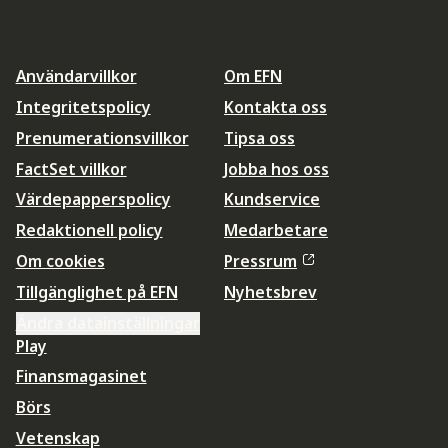
Användarvillkor
Om EFN
Integritetspolicy
Kontakta oss
Prenumerationsvillkor
Tipsa oss
FactSet villkor
Jobba hos oss
Värdepapperspolicy
Kundservice
Redaktionell policy
Medarbetare
Om cookies
Pressrum
Tillgänglighet på EFN
Nyhetsbrev
Ändra datainställningar
Play
Finansmagasinet
Börs
Vetenskap