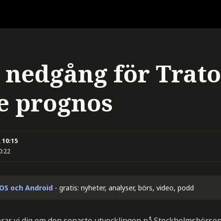
 nedgång för Trato
e prognos
 10:15
0:22
iOS och Android
- gratis: nyheter, analyser, börs, video, podd
rar vi dig om den senaste utvecklingen på Stockholmsbörsen. 