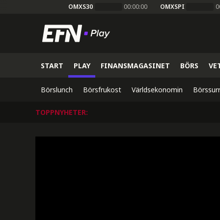
OMXS30
00:00:00
OMXSPI
0
START
PLAY
FINANSMAGASINET
BÖRS
VE
Börslunch
Börsfrukost
Världsekonomin
Börssur
TOPPNYHETER
: