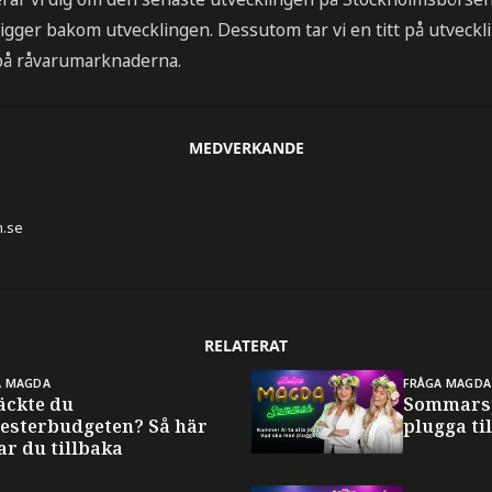
d ligger bakom utvecklingen. Dessutom tar vi en titt på utveck
på råvarumarknaderna.
MEDVERKANDE
n.se
RELATERAT
A MAGDA
FRÅGA MAGDA
äckte du
Sommarsp
esterbudgeten? Så här
plugga til
ar du tillbaka