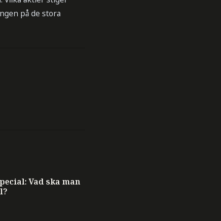
lingen på de stora
ecial: Vad ska man
l?