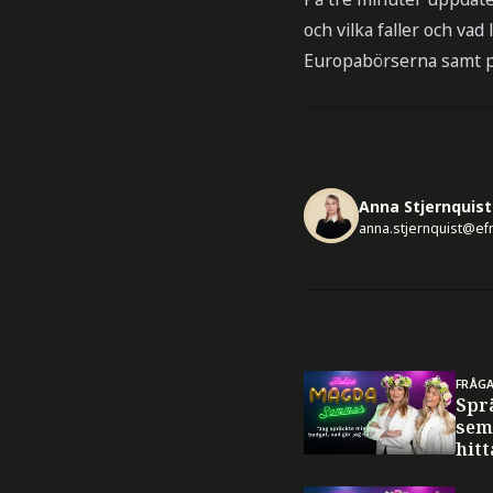
och vilka faller och va
Europabörserna samt 
Anna Stjernquist
anna.stjernquist@ef
FRÅG
Spr
sem
hitt