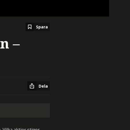
Spara
n –
Dela
Vilka aktier stiger