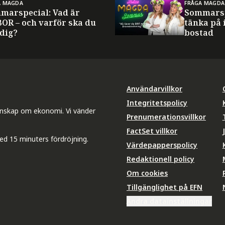
A MAGDA
FRÅGA MAGDA
marspecial: Vad är
Sommarsp
BOR – och varför ska du
tänka på 
 dig?
bostad
Användarvillkor
Integritetspolicy
unskap om ekonomi. Vi vänder
Prenumerationsvillkor
FactSet villkor
ed 15 minuters fördröjning.
Värdepapperspolicy
Redaktionell policy
Om cookies
Tillgänglighet på EFN
Ändra datainställningar