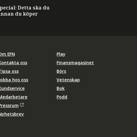
ecial: Detta ska du
innan du köper
Om EFN
Play
Kontakta oss
Finansmagasinet
Tipsa oss
Börs
Jobba hos oss
Vetenskap
Kundservice
Bok
Medarbetare
Podd
Pressrum
Nyhetsbrev