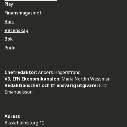
Play
Finansmagasinet
Börs
Vetenskap
Bok
Podd
Chefredaktör:
Anders Hägerstrand
VD, EFN Ekonomikanalen:
Maria Nordin Wessman
Redaktionschef och tf ansvarig utgivare:
Eric
Emanuelsson
Adress
Blasieholmstorg 12