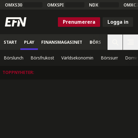
OMXS30
OMXSPI
NDX
OMXC
Prenumerera
Logga in
START
PLAY
FINANSMAGASINET
BÖRS
VETENSKAP
Börslunch
Börsfrukost
Världsekonomin
Börssurr
Domin
TOPPNYHETER
: