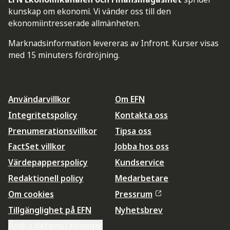
kunskap om ekonomi. Vi vänder oss till den
ekonomiintresserade allmänheten.
Marknadsinformation levereras av Infront. Kurser visas
med 15 minuters fördröjning.
Användarvillkor
Om EFN
Integritetspolicy
Kontakta oss
Prenumerationsvillkor
Tipsa oss
FactSet villkor
Jobba hos oss
Värdepapperspolicy
Kundservice
Redaktionell policy
Medarbetare
Om cookies
Pressrum
Tillgänglighet på EFN
Nyhetsbrev
Ändra datainställningar