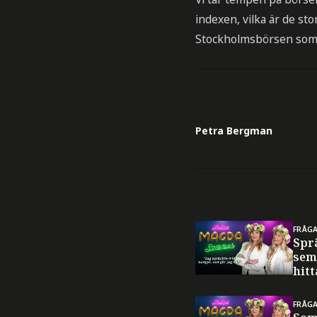
indexen, vilka är de sto
Stockholmsbörsen som ä
Petra Bergman
FRÅG
Spr
sem
hitt
FRÅG