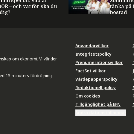
marspecial: Vad är
Sommarsp
BOR – och varför ska du
tänka på 
 dig?
bostad
Användarvillkor
Integritetspolicy
unskap om ekonomi. Vi vänder
Prenumerationsvillkor
FactSet villkor
ed 15 minuters fördröjning.
Värdepapperspolicy
Redaktionell policy
Om cookies
Tillgänglighet på EFN
Ändra datainställningar