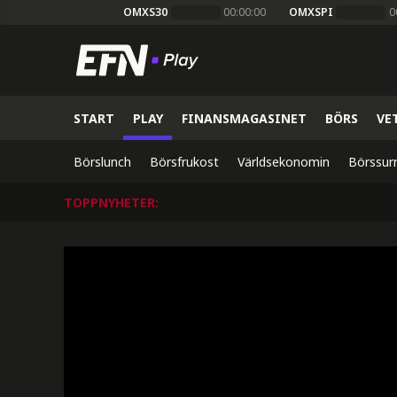
OMXS30
00:00:00
OMXSPI
0
START
PLAY
FINANSMAGASINET
BÖRS
VE
Börslunch
Börsfrukost
Världsekonomin
Börssur
TOPPNYHETER
: