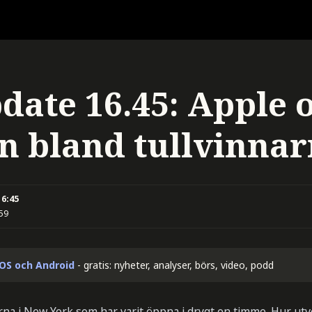
date 16.45: Apple 
 bland tullvinna
16:45
:59
iOS och Android
- gratis: nyheter, analyser, börs, video, podd
na i New York som har varit öppna i drygt en timme. Hur utve