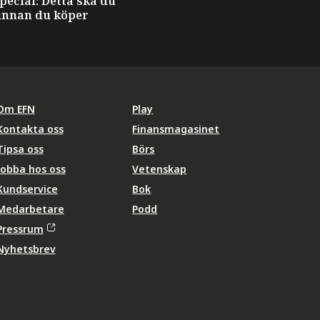
ecial: Detta ska du
innan du köper
Om EFN
Play
Kontakta oss
Finansmagasinet
Tipsa oss
Börs
Jobba hos oss
Vetenskap
Kundservice
Bok
Medarbetare
Podd
Pressrum
Nyhetsbrev