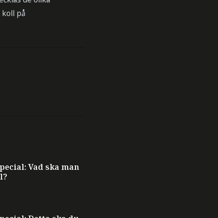
 koll på
ecial: Vad ska man
l?