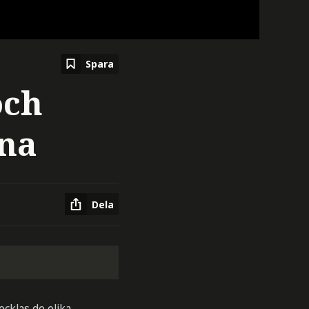
Spara
och
rna
Dela
cklas de olika