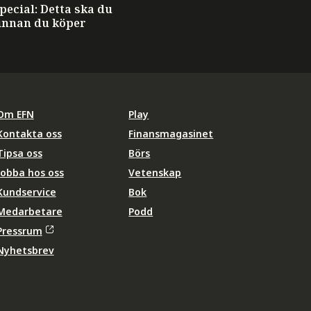
ecial: Detta ska du
innan du köper
Om EFN
Play
Kontakta oss
Finansmagasinet
Tipsa oss
Börs
Jobba hos oss
Vetenskap
Kundservice
Bok
Medarbetare
Podd
Pressrum
Nyhetsbrev