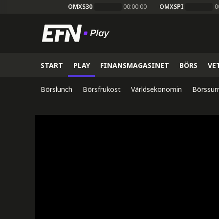
OMXS30
00:00:00
OMXSPI
0
START
PLAY
FINANSMAGASINET
BÖRS
VE
Börslunch
Börsfrukost
Världsekonomin
Börssur