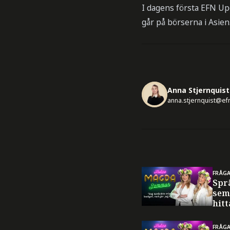
I dagens första EFN Up
går på börserna i Asien
Anna Stjernquist
anna.stjernquist@ef
FRÅG
Spr
sem
hitt
FRÅG