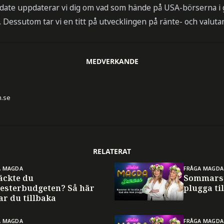
date uppdaterar vi dig om vad som hände på USA-börserna i 
. Dessutom tar vi en titt på utvecklingen på ränte- och valu
MEDVERKANDE
n.se
RELATERAT
A MAGDA
FRÅGA MAGDA
äckte du
Sommarsp
esterbudgeten? Så här
plugga til
ar du tillbaka
A MAGDA
FRÅGA MAGDA