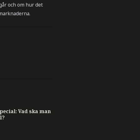
går och om hur det
tamarknaderna.
ecial: Vad ska man
l?