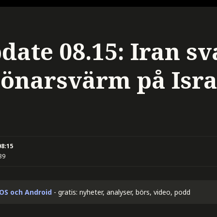
date 08.15: Iran sv
önarsvärm på Isra
08:15
39
iOS och Android
- gratis: nyheter, analyser, börs, video, podd