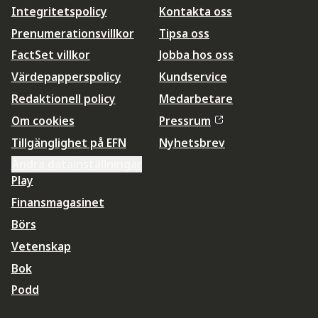
Integritetspolicy
Kontakta oss
Prenumerationsvillkor
Tipsa oss
FactSet villkor
Jobba hos oss
Värdepapperspolicy
Kundservice
Redaktionell policy
Medarbetare
Om cookies
Pressrum
Tillgänglighet på EFN
Nyhetsbrev
Ändra datainställningar
Play
Finansmagasinet
Börs
Vetenskap
Bok
Podd