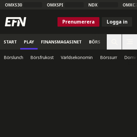
OMXS30
OMXSPI
NDX
OMXC
Prenumerera
Logga in
START
PLAY
FINANSMAGASINET
BÖRS
VETENSKAP
Börslunch
Börsfrukost
Världsekonomin
Börssurr
Domin