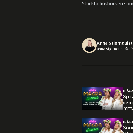
Stockholmsbörsen som ä
Anna Stjernquist
anna.stjernquist@ef
FRÅG
Spr
sem
hitt
FRÅG
Som