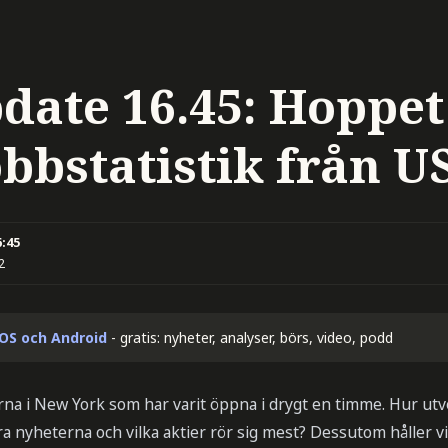
date 16.45: Hoppet
obbstatistik från U
6:45
2
iOS och Android
- gratis: nyheter, analyser, börs, video, podd
na i New York som har varit öppna i drygt en timme. Hur utve
ra nyheterna och vilka aktier rör sig mest? Dessutom håller vi