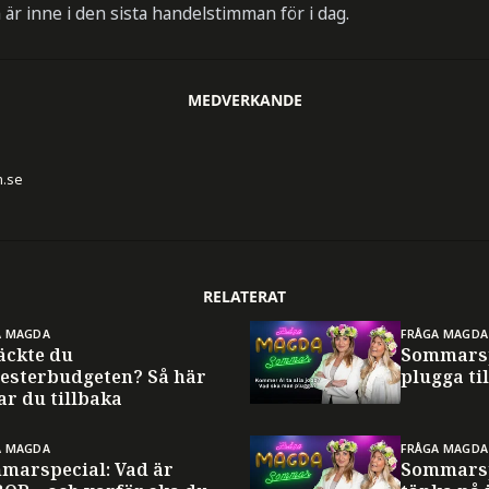
r inne i den sista handelstimman för i dag.
MEDVERKANDE
n.se
RELATERAT
A MAGDA
FRÅGA MAGDA
äckte du
Sommarsp
esterbudgeten? Så här
plugga til
ar du tillbaka
A MAGDA
FRÅGA MAGDA
marspecial: Vad är
Sommarsp