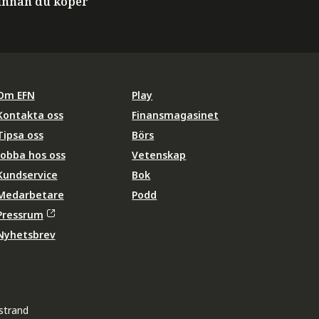
innan du köper
Om EFN
Play
Kontakta oss
Finansmagasinet
Tipsa oss
Börs
Jobba hos oss
Vetenskap
Kundservice
Bok
Medarbetare
Podd
Pressrum
Nyhetsbrev
strand