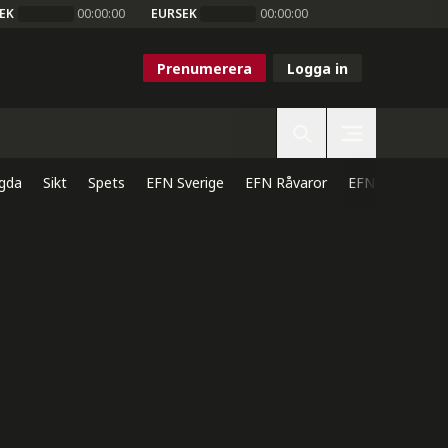
EK
00:00:00
EURSEK
00:00:00
Prenumerera
Logga in
gda
Sikt
Spets
EFN Sverige
EFN Råvaror
EFN Direkt