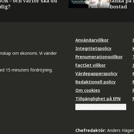
BOR – och varför ska du
tänka på 
 dig?
bostad
Användarvillkor
Integritetspolicy
unskap om ekonomi. Vi vänder
Prenumerationsvillkor
FactSet villkor
ed 15 minuters fördröjning.
Värdepapperspolicy
Redaktionell policy
Om cookies
Tillgänglighet på EFN
Ändra datainställningar
Chefredaktör:
Anders Häger