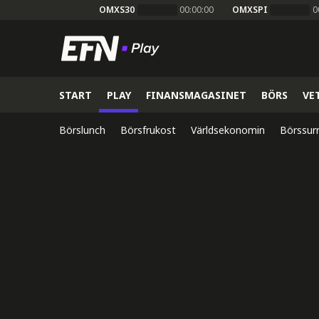
OMXS30
00:00:00
OMXSPI
0
START
PLAY
FINANSMAGASINET
BÖRS
VE
Börslunch
Börsfrukost
Världsekonomin
Börssur