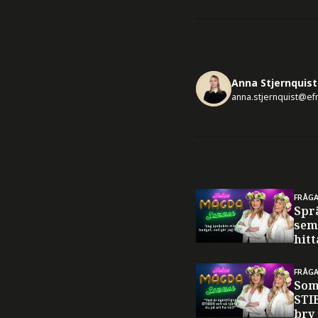
Anna Stjernquist
anna.stjernquist@ef
FRÅG
Spr
sem
hitt
FRÅG
Som
STI
bry