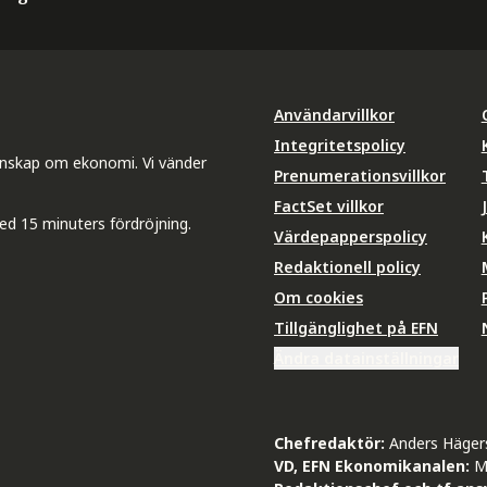
Användarvillkor
Integritetspolicy
unskap om ekonomi. Vi vänder
Prenumerationsvillkor
FactSet villkor
ed 15 minuters fördröjning.
Värdepapperspolicy
Redaktionell policy
Om cookies
Tillgänglighet på EFN
Ändra datainställningar
Chefredaktör:
Anders Häger
VD, EFN Ekonomikanalen:
M