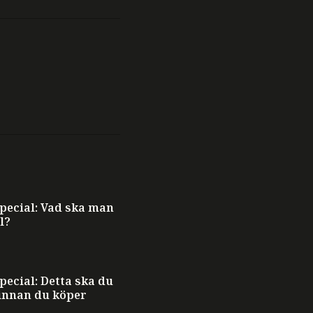
ecial: Vad ska man
l?
ecial: Detta ska du
innan du köper