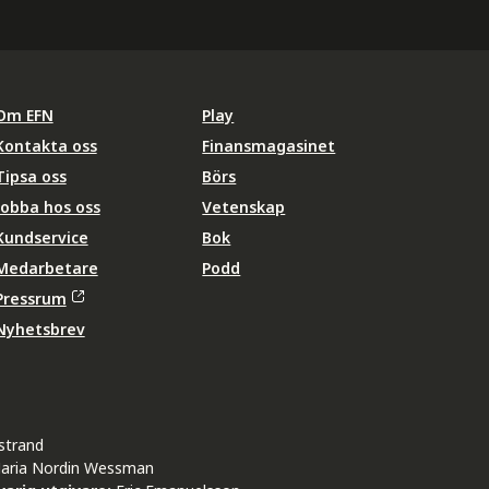
Om EFN
Play
Kontakta oss
Finansmagasinet
Tipsa oss
Börs
Jobba hos oss
Vetenskap
Kundservice
Bok
Medarbetare
Podd
Pressrum
Nyhetsbrev
strand
aria Nordin Wessman