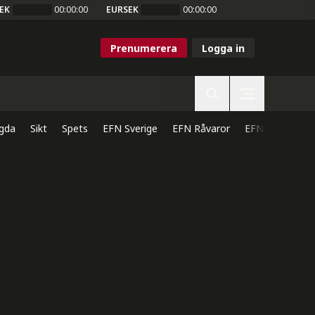
EK
00:00:00
EURSEK
00:00:00
Prenumerera
Logga in
gda
Sikt
Spets
EFN Sverige
EFN Råvaror
EFN Direkt