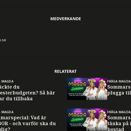
MEDVERKANDE
n.se
RELATERAT
A MAGDA
FRÅGA MAGDA
äckte du
Sommarsp
esterbudgeten? Så här
plugga til
ar du tillbaka
A MAGDA
FRÅGA MAGDA
marspecial: Vad är
Sommarsp
BOR – och varför ska du
tänka på 
 dig?
bostad