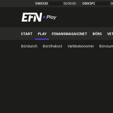
OMXS30
00:00:00
OMXSPI
0
START
PLAY
FINANSMAGASINET
BÖRS
VE
Börslunch
Börsfrukost
Världsekonomin
Börssur