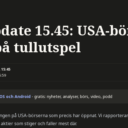
date 15.45: USA-b
på tullutspel
 15:45
5:59
iOS och Android
- gratis: nyheter, analyser, börs, video, podd
klingen på USA-börserna som precis har öppnat. Vi rapportera
aktier som stiger och faller mest där.