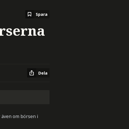
Spara
örserna
Dela
r även om börsen i