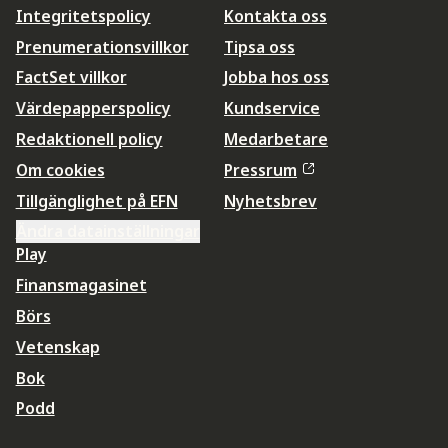
Integritetspolicy
Kontakta oss
Prenumerationsvillkor
Tipsa oss
FactSet villkor
Jobba hos oss
Värdepapperspolicy
Kundservice
Redaktionell policy
Medarbetare
Om cookies
Pressrum
Tillgänglighet på EFN
Nyhetsbrev
Ändra datainställningar
Play
Finansmagasinet
Börs
Vetenskap
Bok
Podd