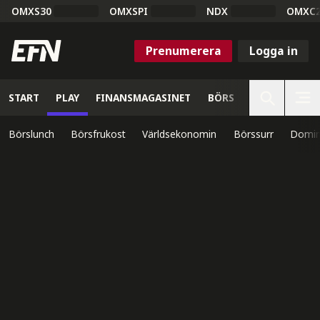
OMXS30
OMXSPI
NDX
OMXC
Prenumerera
Logga in
START
PLAY
FINANSMAGASINET
BÖRS
VETENSKAP
Börslunch
Börsfrukost
Världsekonomin
Börssurr
Domin